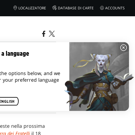
LOCALIZZATORE
DATABASE DI CARTE
ACCOUNTS
ERRA DEI
 a language
the options below, and we
r your preferred language
ENGLISH
veste nella prossima
ra dei Fratelli
il 18