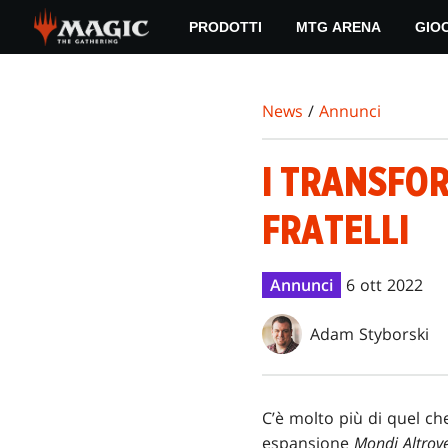
Skip
PRODOTTI
MTG ARENA
GIO
to
main
content
News
/
Annunci
I TRANSFO
FRATELLI
Annunci
6 ott 2022
Adam Styborski
C’è molto più di quel ch
espansione
Mondi Altrov