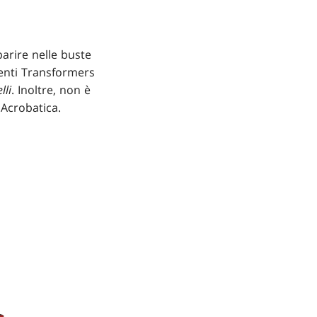
parire nelle buste
menti Transformers
lli
. Inoltre, non è
 Acrobatica.