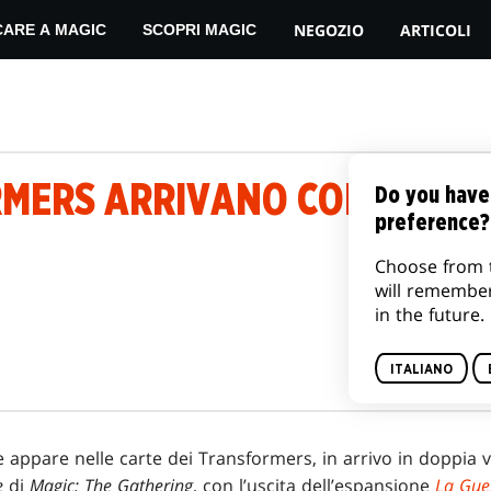
NEGOZIO
ARTICOLI
CARE A MAGIC
SCOPRI MAGIC
RMERS ARRIVANO CON LA GU
Do you have
preference?
Choose from 
will remembe
in the future.
ITALIANO
e appare nelle carte dei Transformers, in arrivo in doppia 
e
di
Magic: The Gathering
, con l’uscita dell’espansione
La Guer