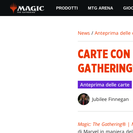
Skip
PRODOTTI
MTG ARENA
GIO
to
main
content
News
/
Anteprima delle 
CARTE CON 
GATHERING
Anteprima delle carte
Jubilee Finnegan
Magic: The Gathering
® |
di Marvel in maniera del