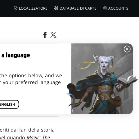
LOCALIZZATORE
DATABASE DI CARTE
ACCOUNTS
HE
 a language
the options below, and we
r your preferred language
ENGLISH
iti dai fan della storia
arvel quando
Magic: The