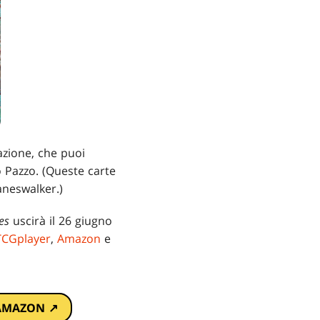
razione, che puoi
o Pazzo. (Queste carte
aneswalker.)
es
uscirà il 26 giugno
TCGplayer
,
Amazon
e
AMAZON ↗