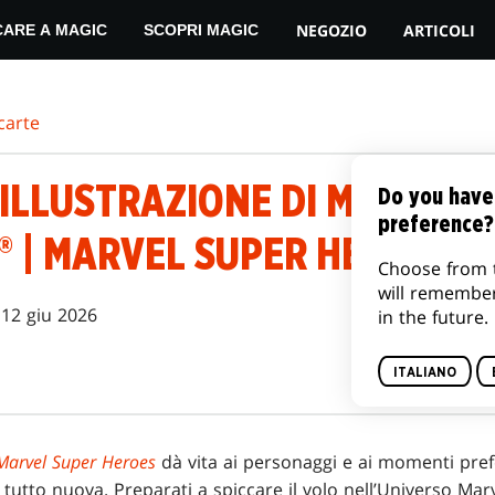
NEGOZIO
ARTICOLI
CARE A MAGIC
SCOPRI MAGIC
carte
ILLUSTRAZIONE DI MAGIC: T
Do you have
preference?
® | MARVEL SUPER HEROES
Choose from 
will remembe
12 giu 2026
in the future.
ITALIANO
Marvel Super Heroes
dà vita ai personaggi e ai momenti prefer
 tutto nuova. Preparati a spiccare il volo nell’Universo M