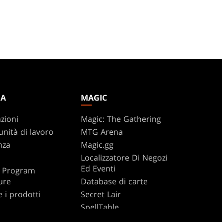
DA
MAGIC
zioni
Magic: The Gathering
nità di lavoro
MTG Arena
nza
Magic.gg
Localizzatore Di Negozi
Ed Eventi
te Program
ure
Database di carte
e i prodotti
Secret Lair
SpellTable