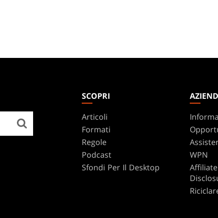
SCOPRI
AZIEN
Articoli
Informa
Formati
Opportu
Regole
Assiste
Podcast
WPN
Sfondi Per Il Desktop
Affilia
Disclos
Riciclar