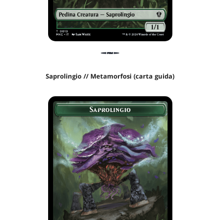
Saprolingio // Metamorfosi (carta guida)