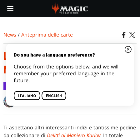
Skip
to
main
content
News
/
Anteprima delle carte
LE PEDINE DI DELITTI AL
Do you have a language preference?
Choose from the options below, and we will
MANIERO KARLOV
remember your preferred language in the
future.
Anteprima delle carte
25 gen 2024
ITALIANO
ENGLISH
Kendall Pepple
Ti aspettano altri interessanti indizi e tantissime pedine
da collezionare di
Delitti al Maniero Karlov
! In totale