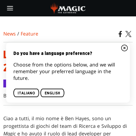
Skip
to
main
content
News
/
Feature
LO SVILUPPO DI COMMANDER
Do you have a language preference?
Choose from the options below, and we will
2015
remember your preferred language in the
future.
Feature
11 feb 2015
ITALIANO
ENGLISH
Ben Hayes
Ciao a tutti, il mio nome è Ben Hayes, sono un
progettista di giochi del team di Ricerca e Sviluppo di
Magic
e ho avuto il ruolo di lead developer per