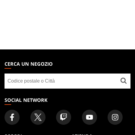
MAGIC:
THE
CERCA UN NEGOZIO
GATHERING
Cerca
FOOTER
un
negozio
SOCIAL NETWORK