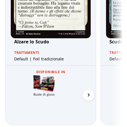
Alzare lo Scudo
Scudo d
TRATTAMENTI
TRATTAM
Default | Foil tradizionale
Default |
DISPONIBILE IN
Buste di gioco
Buste di Jumpstart