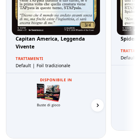
Capitan America, Leggenda
Spider
Vivente
TRATTAM
Default |
TRATTAMENTI
Default | Foil tradizionale
DISPONIBILE IN
Buste di gioco
Mazzi Commander