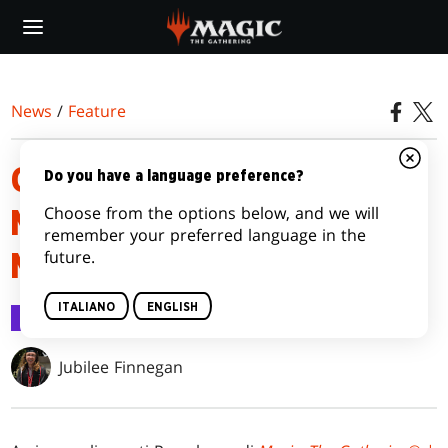
Skip
to
main
content
News
/
Feature
GUIDA AL PRERELEASE DI
Do you have a language preference?
Choose from the options below, and we will
MAGIC: THE GATHERING® |
remember your preferred language in the
future.
MARVEL SUPER HEROES
ITALIANO
ENGLISH
Feature
12 giu 2026
Jubilee Finnegan