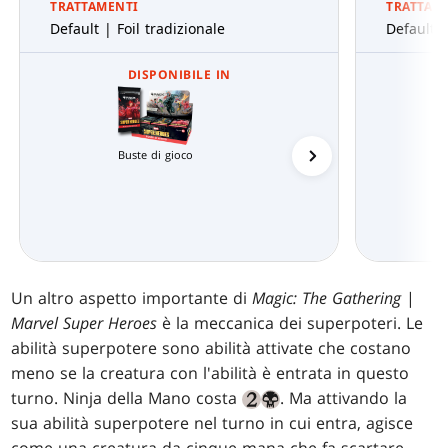
TRATTAMENTI
TRATTAM
Default | Foil tradizionale
Default |
DISPONIBILE IN
Buste di gioco
Buste di Jumpstart
Un altro aspetto importante di
Magic: The Gathering
|
Marvel Super Heroes
è la meccanica dei superpoteri. Le
abilità superpotere sono abilità attivate che costano
meno se la creatura con l'abilità è entrata in questo
turno. Ninja della Mano costa
. Ma attivando la
sua abilità superpotere nel turno in cui entra, agisce
come una creatura da cinque mana che fa scartare