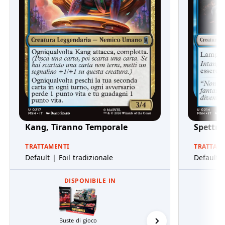
Kang, Tiranno Temporale
Spettro
TRATTAMENTI
TRATTAM
Default | Foil tradizionale
Default |
DISPONIBILE IN
Buste di gioco
Mazzi Commander