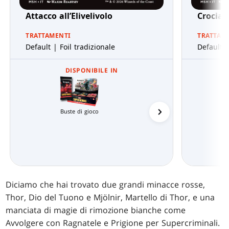
Attacco all’Elivelivolo
Crociat
TRATTAMENTI
TRATTAM
Default | Foil tradizionale
Default |
DISPONIBILE IN
Buste di gioco
Buste di Jumpstart
Diciamo che hai trovato due grandi minacce rosse,
Thor, Dio del Tuono e Mjölnir, Martello di Thor, e una
manciata di magie di rimozione bianche come
Avvolgere con Ragnatele e Prigione per Supercriminali.