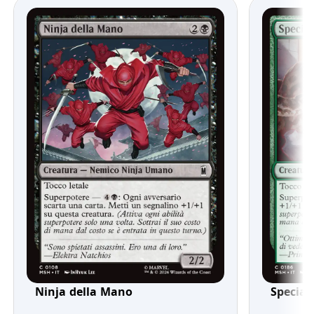
Ninja della Mano
Special