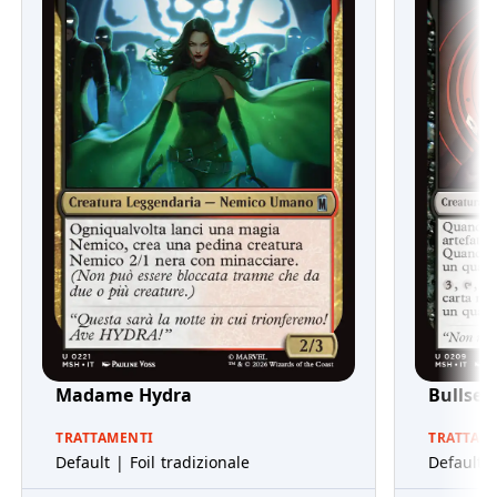
Madame Hydra
Bullsey
TRATTAMENTI
TRATTAM
Default | Foil tradizionale
Default |