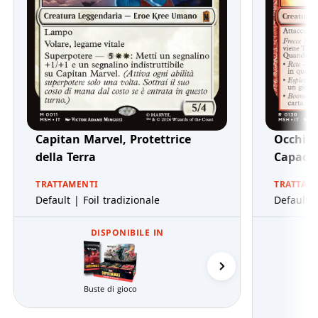
Capitan Marvel, Protettrice
Occhio 
della Terra
Capace
TRATTAMENTI
TRATTAM
Default | Foil tradizionale
Default |
DISPONIBILE IN
Prerelease Pack
Buste di gioco