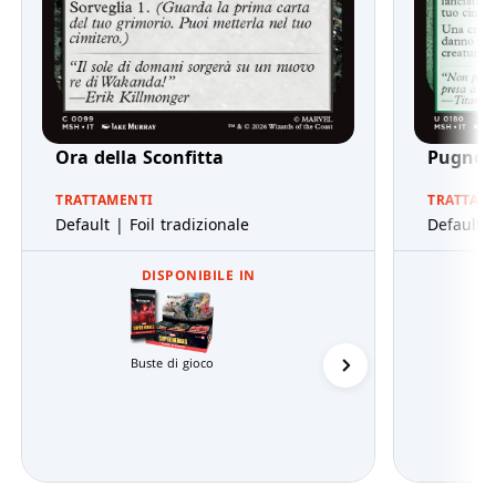
Ora della Sconfitta
Pugno 
TRATTAMENTI
TRATTAM
Default | Foil tradizionale
Default |
DISPONIBILE IN
Buste di gioco
Buste di Jumpstart