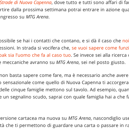
Strade di Nuova Capenna
, dove tutto e tutti sono affari di f
artire dalla prossima settimana potrai entrare in azione qua
 ingresso su
MTG Arena
.
ssibile se hai i contatti che contano, e si dà il caso che
no
ssioni. In strada si vocifera che,
se vuoi sapere come funz
bak sia l’uomo che fa al caso tuo
. Se invece sei alla ricerc
ste meccaniche avranno su
MTG Arena
, sei nel posto giusto.
non basta sapere come fare, ma è necessario anche avere l
o sensazionale come quello di Nuova Capenna ti accorgerai 
 delle cinque famiglie mettono sul tavolo. Ad esempio, quan
e un segnalino scudo, saprai con quale famiglia hai a che f
 versione cartacea ma nuova su
MTG Arena
, nascondiglio use
tà che ti permettono di guardare una carta o passare in ra