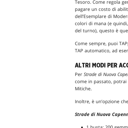
Tesoro. Come regola gen
pagare un costo di abilit
dell’Esemplare di Modern
colori di mana (e quindi
del turno), questo è que
Come sempre, puoi TAPpa
TAP automatico, ad esem
ALTRI MODI PER AC
Per
Strade di Nuova Cap
come in passato, potrai u
Mitiche.
Inoltre, è un’opzione ch
Strade di Nuova Capen
1 busta: 200 gemm