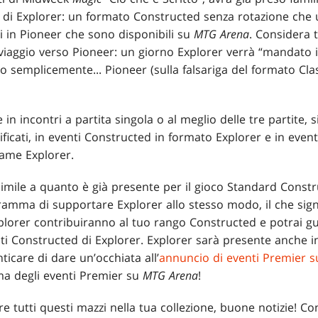
li di Explorer: un formato Constructed senza rotazione che u
li in Pioneer che sono disponibili su
MTG Arena
. Considera 
viaggio verso Pioneer: un giorno Explorer verrà “mandato
semplicemente... Pioneer (sulla falsariga del formato Cla
in incontri a partita singola o al meglio delle tre partite, si
sificati, in eventi Constructed in formato Explorer e in even
ame Explorer.
mile a quanto è già presente per il gioco Standard Constru
amma di supportare Explorer allo stesso modo, il che signi
 Explorer contribuiranno al tuo rango Constructed e potrai 
enti Constructed di Explorer. Explorer sarà presente anche i
ticare di dare un’occhiata all’
annuncio di eventi Premier 
ma degli eventi Premier su
MTG
Arena
!
 tutti questi mazzi nella tua collezione, buone notizie! Con 