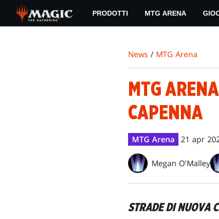
Skip
PRODOTTI
MTG ARENA
GIO
to
main
content
News
/
MTG Arena
MTG ARENA:
CAPENNA
MTG Arena
21 apr 20
Megan O'Malley
STRADE DI NUOVA 