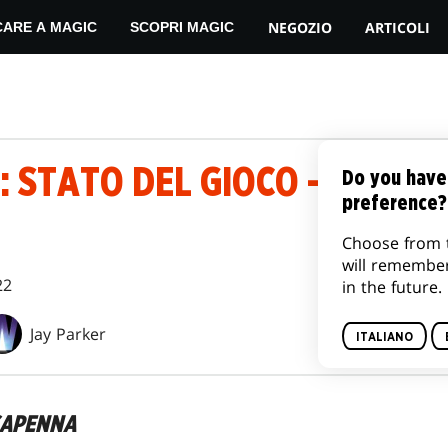
NEGOZIO
ARTICOLI
CARE A MAGIC
SCOPRI MAGIC
 STATO DEL GIOCO - STRAD
Do you have
preference?
Choose from 
will remembe
22
in the future.
Jay Parker
ITALIANO
CAPENNA