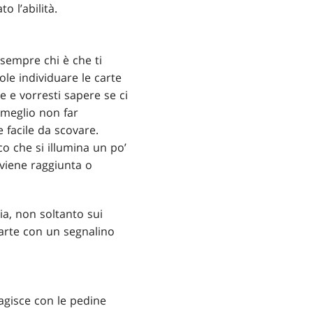
o l’abilità.
sempre chi è che ti
le individuare le carte
e e vorresti sapere se ci
è meglio non far
 facile da scovare.
o che si illumina un po’
 viene raggiunta o
a, non soltanto sui
carte con un segnalino
ragisce con le pedine