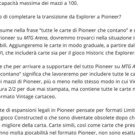
apacità massima dei mazzi a 100.
i completare la transizione da Explorer a Pioneer?
iassume nella frase “tutte le carte di Pioneer che contano” 
Pioneer su
MTG Arena
, dovremmo trovarci nella situazione i
ili. Aggiungeremo le carte in modo graduale, a partire dall
VI, che includerà carte sia per il gioco Historic che Explorer
e che per arrivare a supportare del tutto Pioneer su
MTG A
e contano” significa che lavoreremo per includere tutte le 
i mazzi di Pioneer, più o meno nello stesso modo in cui V
ra 2/2 per due mai stampata, ma contiene tutte le carte n
ormato Vintage cartaceo.
e di espansioni legali in Pioneer pensate per formati Limi
il gioco Constructed o che sono diventate obsolete dopo ch
 migliore della carta. Carte simili, così come carte che pre
no molta giocabilità nel formato Pioneer, non sono esatt