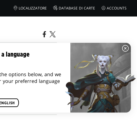
LOCALIZZATORE
DATABASE DI CARTE
ACCOUNTS
E DI NUOVA
 a language
the options below, and we
r your preferred language
ENGLISH