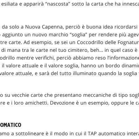
 esiliata e apparirà “nascosta” sotto la carta che ha innescat
a da solo a Nuova Capenna, perciò è buona idea ricordarsi 
o aggiunto un nuovo marchio “soglia” per rendere più agevo
tre carte. Ad esempio, se sei un Coccodrillo delle Fognatur
 di mana tra le carte nel tuo cimitero, beh... in quel caso 
odrillo mentre verifichi, perciò abbiamo reso l’informazione
l valore attuale e il valore soglia, hanno un bordo dinamic
valore attuale, e sarà del tutto illuminato quando la soglia
su vecchie carte che presentano meccaniche di tipo sogli
ure e i loro amichetti. Devozione è un esempio, oppure le 
TOMATICO
iamo a sottolineare è il modo in cui il TAP automatico inte