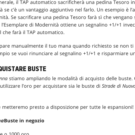
erale, il TAP automatico sacrificherà una pedina Tesoro 
à se c’è un vantaggio aggiuntivo nel farlo. Un esempio è l’ab
ità. Se sacrificare una pedina Tesoro farà sì che vengano
, l’Esemplare di Modernità ottiene un segnalino +1/+1 invece
l che farà il TAP automatico.
re manualmente il tuo mana quando richiesto se non ti p
pio se vuoi rinunciare al segnalino +1/+1 e risparmiare u
QUISTARE BUSTE
enna
stiamo ampliando le modalità di acquisto delle buste.
tilizzare l’oro per acquistare sia le buste di
Strade di Nuov
e metteremo presto a disposizione per tutte le espansioni!
na
Buste in negozio
e o 1000 oro