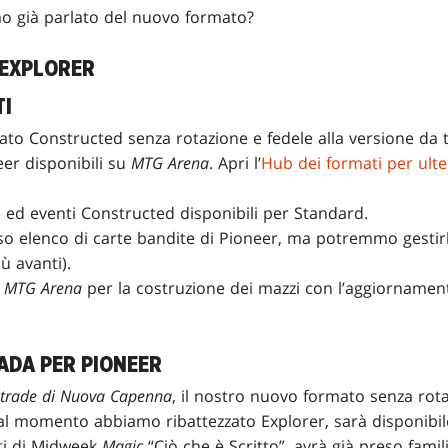
mo già parlato del nuovo formato?
 EXPLORER
TI
to Constructed senza rotazione e fedele alla versione da ta
eer disponibili su
MTG Arena
. Apri l’
Hub dei formati per ulte
 ed eventi Constructed disponibili per Standard.
esso elenco di carte bandite di Pioneer, ma potremmo gest
iù avanti).
u
MTG Arena
per la costruzione dei mazzi con l’aggiornament
ADA PER PIONEER
trade di Nuova Capenna
, il nostro nuovo formato senza rota
 al momento abbiamo ribattezzato Explorer, sarà disponibi
nti di Midweek
Magic
“Ciò che è Scritto”, avrà già preso famili