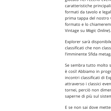
caratteristiche principa
formati da tavolo e lega
prima tappa del nostro 
formato e lo chiameremo 
Vintage su
Magic Online
).
Explorer sarà disponibile 
classificati che non clas
l’imminente Sfida metag
Se sembra tutto molto si
è così! Abbiamo in progr
incontri classificati di
attraverso i classici ev
tornei, perciò non dimen
saperne di più sul siste
E se non sai dove mettere