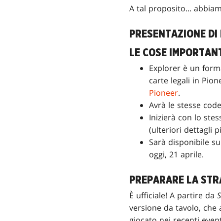
A tal proposito... abbia
PRESENTAZIONE DI
LE COSE IMPORTAN
Explorer è un forma
carte legali in Pion
Pioneer
.
Avrà le stesse code
Inizierà con lo st
(ulteriori dettagli p
Sarà disponibile s
oggi, 21 aprile.
PREPARARE LA STR
È ufficiale! A partire da
S
versione da tavolo, che
giocato nei recenti eve