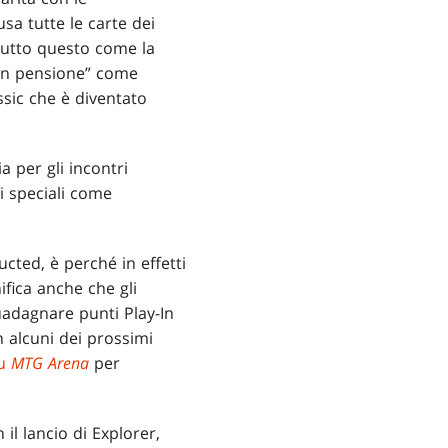
sa tutte le carte dei
tutto questo come la
 in pensione” come
ssic che è diventato
a per gli incontri
ti speciali come
cted, è perché in effetti
fica anche che gli
guadagnare punti Play-In
n alcuni dei prossimi
su
MTG Arena
per
il lancio di Explorer,