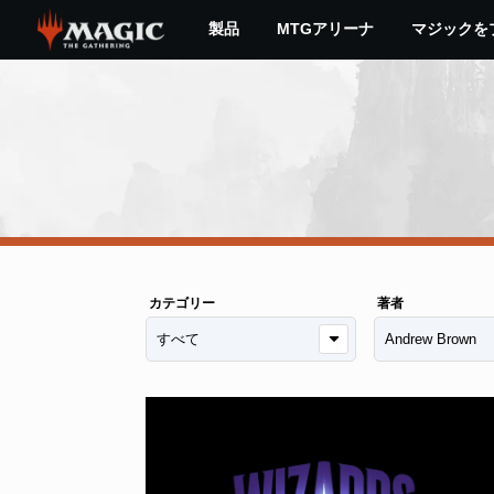
Skip
製品
MTGアリーナ
マジックを
to
main
content
カテゴリー
著者