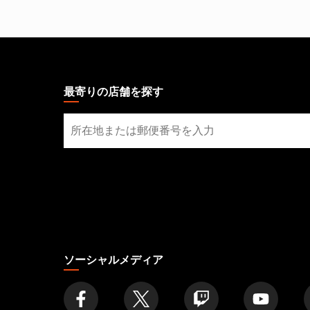
MAGIC:
THE
GATHERING
最寄りの店舗を探す
FOOTER
最
寄
り
の
店
舗
を
探
す
ソーシャルメディア