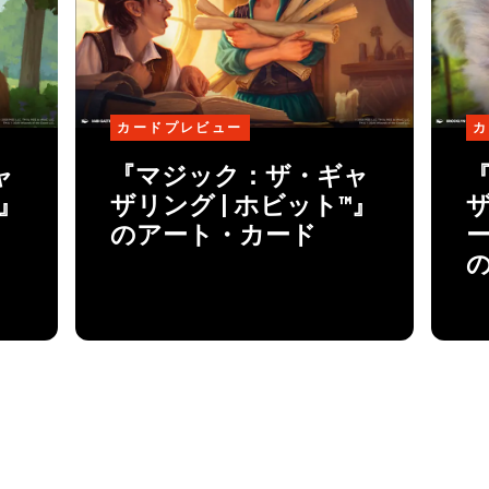
カードプレビュー
カ
ャ
『マジック：ザ・ギャ
™』
ザリング | ホビット™』
ザ
のアート・カード