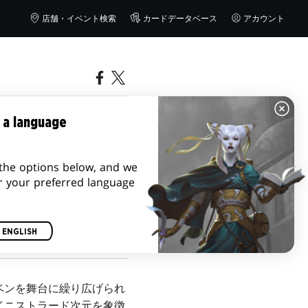
店舗・イベント検索
カードデータベース
アカウント
のアー
 a language
the options below, and we
r your preferred language
ENGLISH
ベンを舞台に繰り広げられ
イニストラード次元を象徴