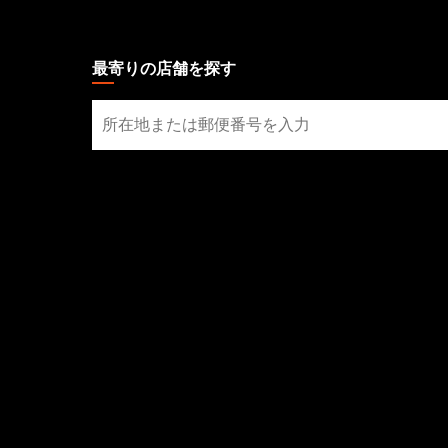
MAGIC:
THE
GATHERING
最寄りの店舗を探す
FOOTER
最
寄
り
の
店
舗
を
探
す
ソーシャルメディア