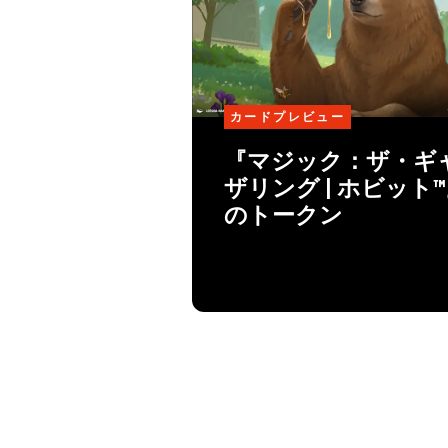
カードプレビュー
『マジック：ザ・ギ
ザリング | ホビット
のトークン