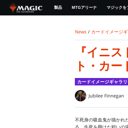
Skip
製品
MTGアリーナ
マジックを
to
main
content
News
/
カードイメージギ
『イニス
ト・カー
カードイメージギャラリ
Jubilee Finnegan
不死身の吸血鬼が描かれ
る、生死を懸けた戦いの