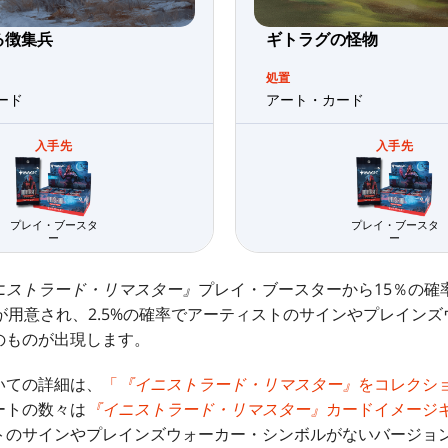
る徴集兵
ギトラグの怪物
処置
ード
アート・カード
入手先
入手先
プレイ・ブースタ
プレイ・ブースタ
ー
ー
ニストラード・リマスター』
プレイ・ブースターから15％の確
が用意され、2.5%の確率でアーティストのサインやプレイン
のものが出現します。
いての詳細は、
「
『イニストラード・リマスター』
をコレクシ
ートの数々は
『イニストラード・リマスター』
カードイメージ
トのサインやプレインズウォーカー・シンボルがないバージョ