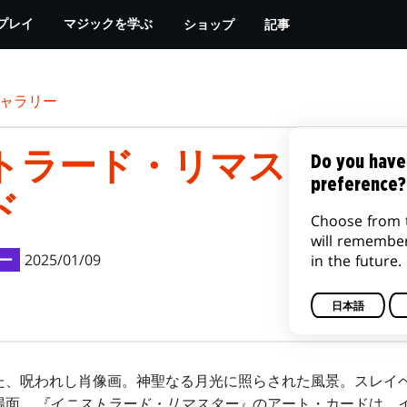
ショップ
記事
プレイ
マジックを学ぶ
ャラリー
トラード・リマスター』
Do you have
preference?
ド
Choose from 
will remembe
ー
2025/01/09
in the future.
日本語
た、呪われし肖像画。神聖なる月光に照らされた風景。スレイ
場面。
『イニストラード・リマスター』
のアート・カードは、