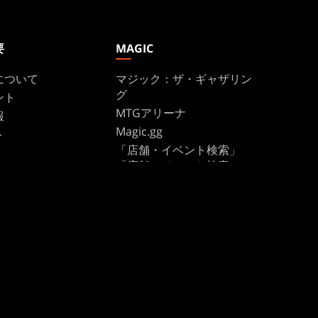
要
MAGIC
について
マジック：ザ・ギャザリン
グ
ント
MTGアリーナ
報
Magic.gg
ト
「店舗・イベント検索」
「店舗・イベント検索」
te Program
カードデータベース
ure
Secret Lair
SpellTable