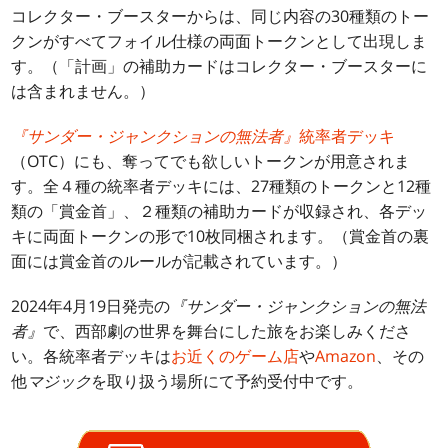
コレクター・ブースターからは、同じ内容の30種類のトー
クンがすべてフォイル仕様の両面トークンとして出現しま
す。（「計画」の補助カードはコレクター・ブースターに
は含まれません。）
『サンダー・ジャンクションの無法者』
統率者デッキ
（OTC）にも、奪ってでも欲しいトークンが用意されま
す。全４種の統率者デッキには、27種類のトークンと12種
類の「賞金首」、２種類の補助カードが収録され、各デッ
キに両面トークンの形で10枚同梱されます。（賞金首の裏
面には賞金首のルールが記載されています。）
2024年4月19日発売の
『サンダー・ジャンクションの無法
者』
で、西部劇の世界を舞台にした旅をお楽しみくださ
い。各統率者デッキは
お近くのゲーム店
や
Amazon
、その
他
マジック
を取り扱う場所にて予約受付中です。