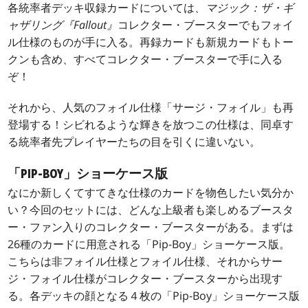
各統率者デッキ収録カードについては、
マジック：ザ・ギ
ャザリング『Fallout』
コレクター・ブースターでもフォイ
ル仕様のものが手に入る。再録カードも新規カードもトー
クンも含め、すべてコレクター・ブースターで手に入る
ぞ！
それから、人気のフォイル仕様「サージ・フォイル」も再
登場する！シビれるような輝きを放つこの仕様は、同卓す
る統率者先プレイヤーたちの目を引くに違いない。
「PIP-BOY」ショーケース版
なにか新しくてすてきな仕様のカードを物色したい気分か
い？今回のセットには、どんな上級者も楽しめるブースタ
ー・ファン入りのコレクター・ブースターがある。まずは
26種のカードに用意される「Pip-Boy」ショーケース版。
こちらは非フォイル仕様とフォイル仕様、それからサー
ジ・フォイル仕様がコレクター・ブースターから出現す
る。各デッキの顔となる４枚の「Pip-Boy」ショーケース版