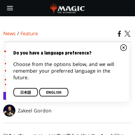
Skip
to
main
content
News
/
Feature
マジック：ザ・ギャザリ
Do you have a language preference?
Choose from the options below, and we will
ング『FALLOUT』をコレ
remember your preferred language in the
future.
クションする
日本語
ENGLISH
Feature
2024/02/20
Zakeel Gordon