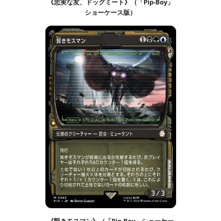
《忠実な友、ドッグミート》（「Pip-Boy」
ショーケース版）
《賢きモスマン》（「Pip-Boy」ショーケー