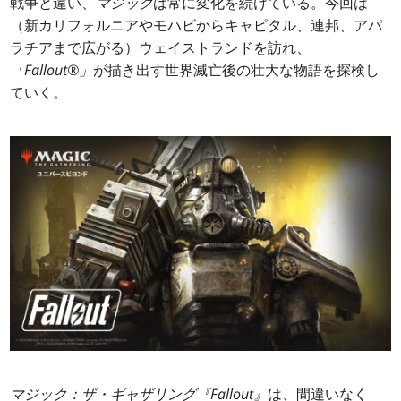
戦争と違い、
マジック
は常に変化を続けている。今回は
（新カリフォルニアやモハビからキャピタル、連邦、アパ
ラチアまで広がる）ウェイストランドを訪れ、
「Fallout®」
が描き出す世界滅亡後の壮大な物語を探検し
ていく。
マジック：ザ・ギャザリング
『Fallout』
は、間違いなく