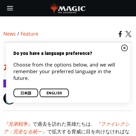
Skip
to
main
content
News
/
Feature
『ファイレクシア：完全
Do you have a language preference?
Choose from the options below, and we will
なる統一』がやってくる
remember your preferred language in the
future.
Feature
2022/10/20
日本語
ENGLISH
Wizards of the Coast
『兄弟戦争』
で過去を訪れた英雄たちは、
『ファイレクシ
ア：完全なる統一』
で拡大する脅威に目を向けなければな