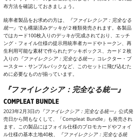
布方法を確認しておきましょう。
統率者製品をお求めの方は、
『ファイレクシア：完全なる
統一』
でも構築済みデッキが２種類発売されます。各製品
ではカード100枚入りのデッキが完成されており、エッチ
ング・フォイル仕様の提示用統率者カードやトークン、再
生利用可能な素材で作られたデッキボックス、カード２枚
入りの
『ファイレクシア：完全なる統一』
コレクター・ブ
ースター・サンプルパックなど、このセットに飛び込むた
めに必要なものが揃っています。
『ファイレクシア：完全なる統一』
COMPLEAT BUNDLE
2023年2月3日の
『ファイレクシア：完全なる統一』
公式発
売日から間もなくして、「Compleat Bundle」も発売され
ます。この製品にはフォイル仕様のプロモカードやフォイ
ル仕様の基本土地40枚、
『ファイレクシア：完全なる統