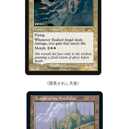
《賛美されし天使》