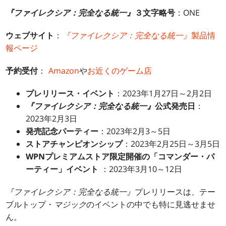
『ファイレクシア：完全なる統一』
３文字略号
：ONE
ウェブサイト
：
『ファイレクシア：完全なる統一』
製品情
報ページ
予約受付
：
Amazon
や
お近くのゲーム店
プレリリース・イベント
：2023年1月27日～2月2日
『ファイレクシア：完全なる統一』
公式発売日
：
2023年2月3日
発売記念パーティー
：2023年2月3～5日
ストアチャンピオンシップ
：2023年2月25日～3月5日
WPNプレミアムストア限定開催の「コマンダー・パ
ーティー」イベント
：2023年3月10～12日
『ファイレクシア：完全なる統一』
プレリリースは、テー
ブルトップ・
マジック
のイベントの中でも特に見逃せませ
ん。