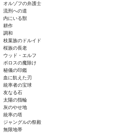
オルゾフの弁護士
流刑への道
内にいる獣
耕作
調和
枝葉族のドルイド
桜族の長老
ウッド・エルフ
ボロスの魔除け
秘儀の印鑑
血に飢えた刃
統率者の宝球
友なる石
太陽の指輪
灰のやせ地
統率の塔
ジャングルの祭殿
無限地帯