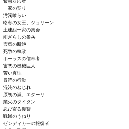
緊急対応者
一家の契り
汚濁喰らい
略奪の女王、ジョリーン
土建組一家の集会
雨ざらしの番兵
霊気の断絶
死致の執政
ボーラスの信奉者
害悪の機械巨人
苦い真理
冒涜の行動
混沌のねじれ
原初の嵐、エターリ
業火のタイタン
忍び寄る復讐
戦嵐のうねり
ゼンディカーの報復者