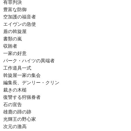
有罪判決
豊富な防御
空加護の福音者
エイヴンの急使
盾の斡旋屋
書類の嵐
収賄者
一家の好意
パーク・ハイツの異端者
工作道具一式
斡旋屋一家の集会
編集長、デンリー・クリン
裁きの木槌
復讐する狩猟眷者
石の宣告
雄鹿の蹄の跡
光輝王の野心家
次元の激高