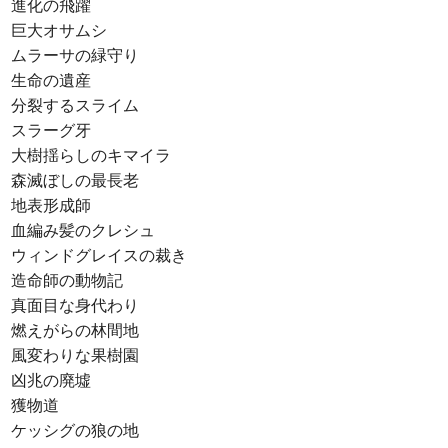
進化の飛躍
巨大オサムシ
ムラーサの緑守り
生命の遺産
分裂するスライム
スラーグ牙
大樹揺らしのキマイラ
森滅ぼしの最長老
地表形成師
血編み髪のクレシュ
ウィンドグレイスの裁き
造命師の動物記
真面目な身代わり
燃えがらの林間地
風変わりな果樹園
凶兆の廃墟
獲物道
ケッシグの狼の地