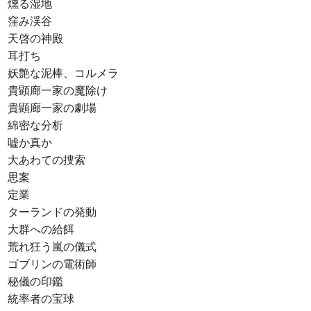
燻る湿地
窪み渓谷
天啓の神殿
耳打ち
妖艶な泥棒、コルメラ
貴顕廊一家の魔除け
貴顕廊一家の劇場
綿密な分析
嘘か真か
大あわての捜索
思案
定業
ターランドの発動
大群への給餌
荒れ狂う嵐の儀式
ゴブリンの電術師
秘儀の印鑑
統率者の宝球