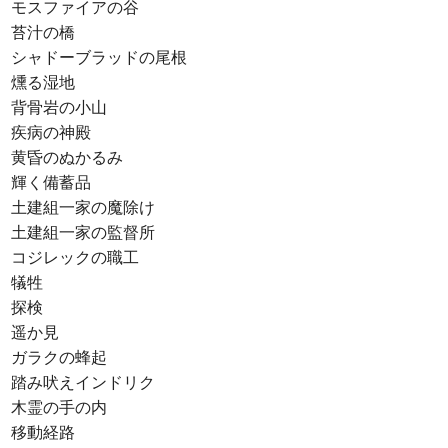
モスファイアの谷
苔汁の橋
シャドーブラッドの尾根
燻る湿地
背骨岩の小山
疾病の神殿
黄昏のぬかるみ
輝く備蓄品
土建組一家の魔除け
土建組一家の監督所
コジレックの職工
犠牲
探検
遥か見
ガラクの蜂起
踏み吠えインドリク
木霊の手の内
移動経路