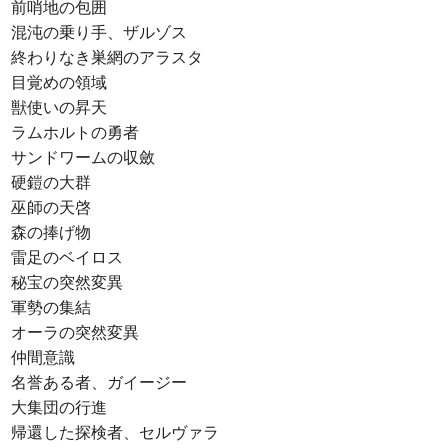
前哨地の包囲
混沌の乗り手、ザルゾス
終わりなき巣網のアラスタ
目覚めの領域
獣使いの昇天
ラムホルトの勇者
サンドワームの収斂
硬鎧の大群
巫師の天啓
森の捧げ物
雷足のベイロス
秘宝の突然変異
軍勢の集結
オーラの突然変異
仲間意識
名誉ある者、ガイージー
大集団の行進
帰還した探検者、セルヴァラ