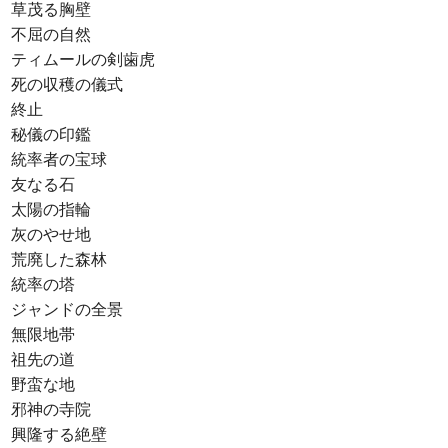
草茂る胸壁
不屈の自然
ティムールの剣歯虎
死の収穫の儀式
終止
秘儀の印鑑
統率者の宝球
友なる石
太陽の指輪
灰のやせ地
荒廃した森林
統率の塔
ジャンドの全景
無限地帯
祖先の道
野蛮な地
邪神の寺院
興隆する絶壁