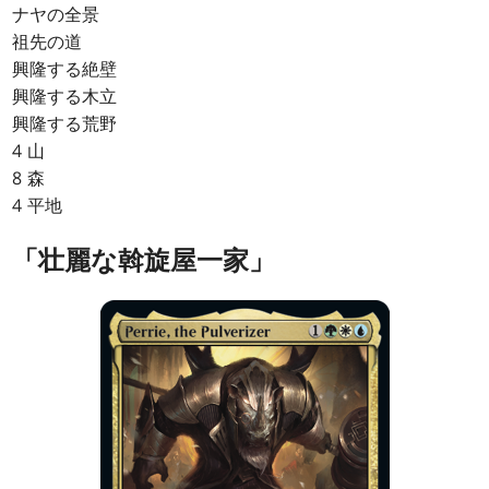
ナヤの全景
祖先の道
興隆する絶壁
興隆する木立
興隆する荒野
4 山
8 森
4 平地
「壮麗な斡旋屋一家」