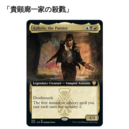
「貴顕廊一家の殺戮」