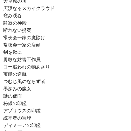
大草原の川
広漠なるスカイクラウド
窪み渓谷
静寂の神殿
断れない提案
常夜会一家の魔除け
常夜会一家の店頭
剣を鍬に
勇敢な妨害工作員
コー追われの物あさり
宝船の巡航
つむじ風のならず者
墨深みの魔女
謎の仮面
秘儀の印鑑
アゾリウスの印鑑
統率者の宝球
ディミーアの印鑑