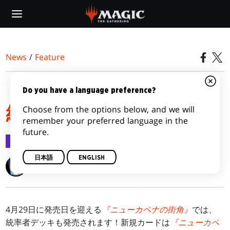
Skip
to
main
content
News
/
Feature
『ニューカペナの街角』
Do you have a language preference?
Choose from the options below, and we will
統率者デッキ
remember your preferred language in the
future.
Feature
2022/04/19
日本語
ENGLISH
Wizards of the Coast
4月29日に発売日を迎える
『ニューカペナの街角』
では、
統率者デッキも発売されます！新規カードは
『ニューカペ