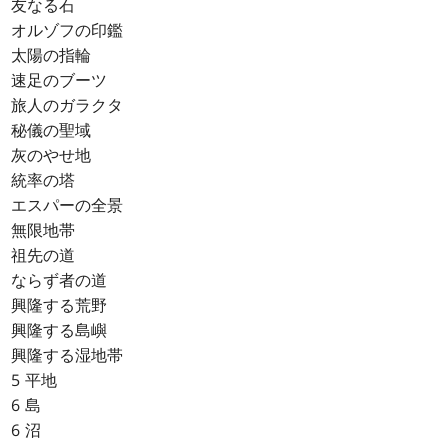
友なる石
オルゾフの印鑑
太陽の指輪
速足のブーツ
旅人のガラクタ
秘儀の聖域
灰のやせ地
統率の塔
エスパーの全景
無限地帯
祖先の道
ならず者の道
興隆する荒野
興隆する島嶼
興隆する湿地帯
5 平地
6 島
6 沼