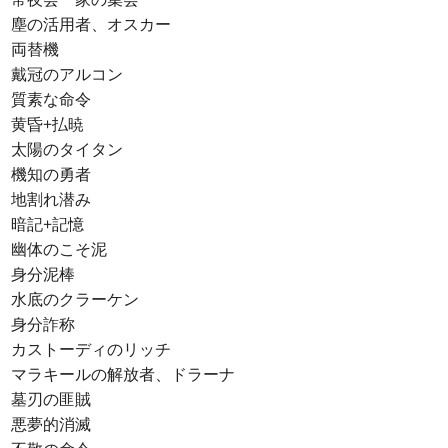
塵の活用者、オスカー
両替機
戴冠のアルコン
質素な命令
黄昏+払暁
太陽のタイタン
機知の勇者
地割れ潜み
暗記+記憶
幽体のこそ泥
身分泥棒
水底のクラーケン
身分詐称
カストーディのリッチ
マラキールの解放者、ドラーナ
墓刃の匪賊
悪夢的消滅