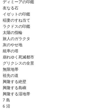
ディミーアの印鑑
友なる石
イゼットの印鑑
稲妻のすね当て
ラクドスの印鑑
太陽の指輪
旅人のガラクタ
灰のやせ地
統率の塔
崩れゆく死滅都市
グリクシスの全景
無限地帯
祖先の道
興隆する絶壁
興隆する島嶼
興隆する湿地帯
7 島
6 沼