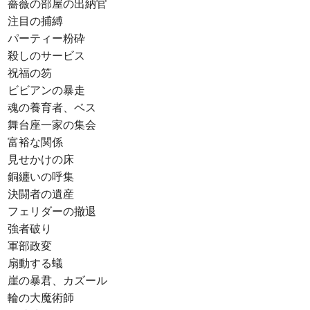
薔薇の部屋の出納官
注目の捕縛
パーティー粉砕
殺しのサービス
祝福の笏
ビビアンの暴走
魂の養育者、ベス
舞台座一家の集会
富裕な関係
見せかけの床
銅纏いの呼集
決闘者の遺産
フェリダーの撤退
強者破り
軍部政変
扇動する蟻
崖の暴君、カズール
輪の大魔術師