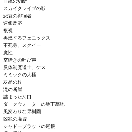
血統の切断
スカイクレイブの影
悲哀の徘徊者
連鎖反応
複視
再燃するフェニックス
不死身、スクイー
魔性
空砕きの呼び声
反体制魔道士、ケス
ミミックの大桶
双晶の杖
滝の断崖
詰まった河口
ダークウォーターの地下墓地
風変わりな果樹園
凶兆の廃墟
シャドーブラッドの尾根