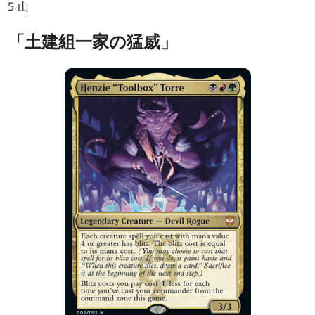
5 山
「土建組一家の猛威」