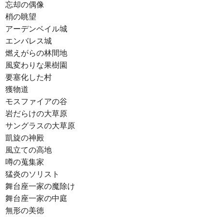
忘却の偶像
梢の眺望
アーデンベイル城
エンバレス城
燃えがらの林間地
風変わりな果樹園
要塞化した村
獲物道
モスファイアの谷
岩だらけの大草原
サングラスの大草原
凱旋の神殿
風立ての高地
噂の蒐集家
猛炎のソリスト
舞台座一家の魔除け
舞台座一家の中庭
無形の美徳