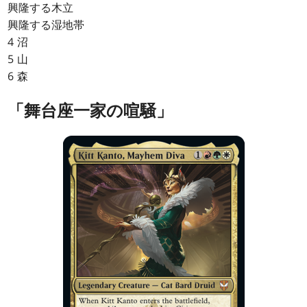
興隆する木立
興隆する湿地帯
4 沼
5 山
6 森
「舞台座一家の喧騒」