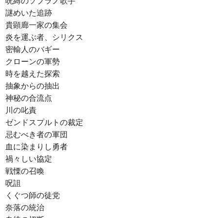
呪縛のソプラノ歌手
謎めいた追跡
貴顕廊一家の集会
炎を運ぶ者、シリクス
密輸人のバギー
クローンの軍勢
時を越えた探索
抽象からの抽出
神秘の合流点
川の叱責
ゼンドスプルトの裁定
忌むべき者の軍団
血に染まりし勇者
禍々しい協定
戦慄の召喚
呪詛
くぐつ師の徒党
奈落の統治