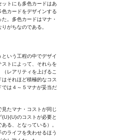
セットにも多色カードはあ
多色カードをデザインする
った。多色カードはマナ・
なりがちなのである。
うという工程の中でデザイ
テストによって、それらを
。（レアリティを上げるこ
ドはそれほど積極的なコス
ドでは４～５マナが妥当だ
で見たマナ・コストが同じ
U}{U}のコストが必要と
である、となっている）。
手のライフを失わせるほう