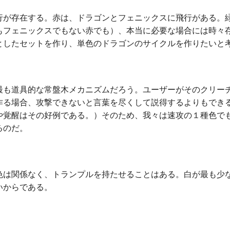
が存在する。赤は、ドラゴンとフェニックスに飛行がある。
もフェニックスでもない赤でも）、本当に必要な場合には時々
としたセットを作り、単色のドラゴンのサイクルを作りたいと
も道具的な常盤木メカニズムだろう。ユーザーがそのクリー
作る場合、攻撃できないと言葉を尽くして説得するよりもでき
や覚醒はその好例である。）そのため、我々は速攻の１種色で
るのだ。
は関係なく、トランプルを持たせることはある。白が最も少
いからである。