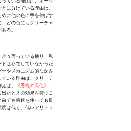
なっている理由は、キーワ
ごとに分けている理由は、
ために他の色に手を伸ばす
に、どの色にもクリーチャ
がある。
。常々言っている通り、私
ードは存在していなかった
バーやメカニズム的な深み
している理由は、クリーチ
例えば、《
恩寵の天使
》
に出たときの効果を持つこ
と白でも瞬速を使っても良
頻度は低く、低レアリティ