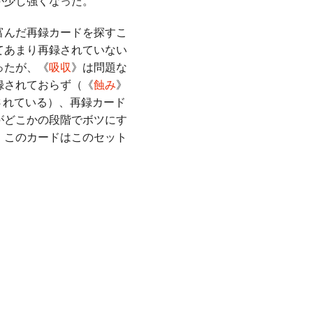
が少し強くなった。
富んだ再録カードを探すこ
てあまり再録されていない
ったが、《
吸収
》は問題な
録されておらず（《
蝕み
》
録されている）、再録カード
がどこかの段階でボツにす
、このカードはこのセット