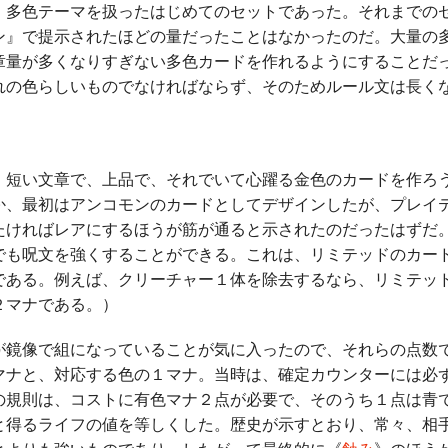
多色テーマを扱ったはじめてのセットであった。それまでの
ン』で提示されたほどの量だったことはなかったのだ。大量の
章量が多くなりすぎない多色カードを作れるようにすることだ
れの色らしいものでなければならず、そのためルール文は長く
、短い文章で、上品で、それでいて心躍る金色のカードを作ろ
か、最初はアンコモンのカードとしてデザインしたが、プレイ
たければレアにするほうが筋が通ると示されたのだったはずだ
でも呪文を強くすることができる。これは、リミテッドのカー
である。例えば、クリーチャー１体を除去するなら、リミテッ
２マナである。）
鏡像で組になっていることが気に入ったので、それらの点数
ナと、対応する色の１マナ。当時は、確定カウンターには必ず{
の規則は、コストに有色マナ２点が必要で、そのうち１点は青
と得るライフの値を等しくした。歴史が示すとおり、常々、相