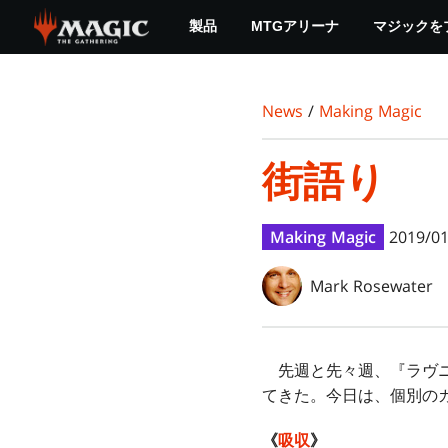
Skip
製品
MTGアリーナ
マジックを
to
main
content
News
/
Making Magic
街語り
Making Magic
2019/01
Mark Rosewater
先週と先々週、『ラヴニ
てきた。今日は、個別の
《
吸収
》