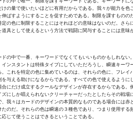
ドの中で唯一、制限を課すキーワードである。キーワードに
だけの量で使いたいほどに有用だからである。我々が能力を色
を伸ばすようにすることを促すためである。制限を課すものの
特定の色に制限することにはそれほどの意味はないのだ。さら
を道具として使えるという方法で戦闘に関与することには意味
ドの中で一番、キーワードでなくてもいいものかもしれない
、インスタントは特殊タイプにしていただろうし、瞬速キーワ
る。これを特定の色に集めているのは、それらの色に、フレイ
利を与える助けになるからである。すべての色で使えるように
場合にだけ成立するクールなデザインが存在するからである。
イズにしか唱えられないクリーチャーだったとしたらその戦場
で、我々はカードのデザインの本質的なものである場合には赤
けたのだ。それらの色は瞬速の３種色であり、つまり使用する
に応じて使うことはできるということである。