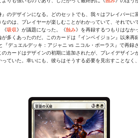
とよりも強いものであり、したがって最終的に《
蝕み
》のほう
』のデザインになる。どのセットでも、我々はフレイバーに
きなのは、プレイヤーが楽しむことがわかっていて、それでい
、《
吸収
》が議題になった。《
蝕み
》を再録するつもりはなか
論が多くあったのだ。このカードは『インベイジョン』以来再
キと『デュエルデッキ：アジャニ vs ニコル・ボーラス』で再
このカードはデザインの初期に追加されたが、プレイデザイン
かっていた。幸いにも、彼らはそうする必要を見出すことなく