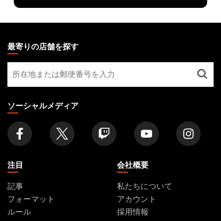
MAGIC:
THE
最寄りの店舗を探す
GATHERING
最
FOOTER
寄
り
の
ソーシャルメディア
店
舗
を
探
す
注目
会社概要
記事
私たちについて
フォーマット
アカウント
ルール
採用情報