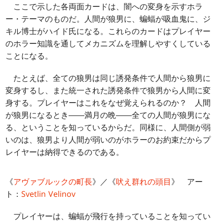
ここで示した各両面カードは、闇への変身を示すホラ
ー・テーマのものだ。人間が狼男に、蝙蝠が吸血鬼に、ジ
キル博士がハイド氏になる。これらのカードはプレイヤー
のホラー知識を通してメカニズムを理解しやすくしている
ことになる。
たとえば、全ての狼男は同じ誘発条件で人間から狼男に
変身するし、また統一された誘発条件で狼男から人間に変
身する。プレイヤーはこれをなぜ覚えられるのか？ 人間
が狼男になるとき――満月の晩――全ての人間が狼男にな
る、ということを知っているからだ。同様に、人間側が弱
いのは、狼男より人間が弱いのがホラーのお約束だからプ
レイヤーは納得できるのである。
《
アヴァブルックの町長
》／《
吠え群れの頭目
》 アー
ト：
Svetlin Velinov
プレイヤーは、蝙蝠が飛行を持っていることを知ってい