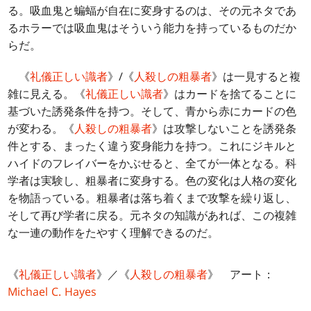
る。吸血鬼と蝙蝠が自在に変身するのは、その元ネタであ
るホラーでは吸血鬼はそういう能力を持っているものだか
らだ。
《
礼儀正しい識者
》/《
人殺しの粗暴者
》は一見すると複
雑に見える。《
礼儀正しい識者
》はカードを捨てることに
基づいた誘発条件を持つ。そして、青から赤にカードの色
が変わる。《
人殺しの粗暴者
》は攻撃しないことを誘発条
件とする、まったく違う変身能力を持つ。これにジキルと
ハイドのフレイバーをかぶせると、全てが一体となる。科
学者は実験し、粗暴者に変身する。色の変化は人格の変化
を物語っている。粗暴者は落ち着くまで攻撃を繰り返し、
そして再び学者に戻る。元ネタの知識があれば、この複雑
な一連の動作をたやすく理解できるのだ。
《
礼儀正しい識者
》／《
人殺しの粗暴者
》 アート：
Michael C. Hayes