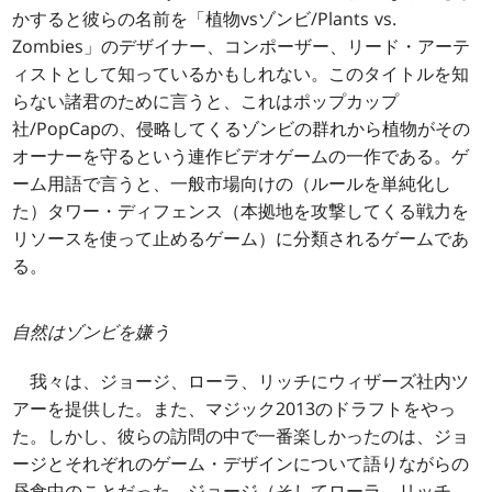
かすると彼らの名前を「植物vsゾンビ/Plants vs.
Zombies」のデザイナー、コンポーザー、リード・アーテ
ィストとして知っているかもしれない。このタイトルを知
らない諸君のために言うと、これはポップカップ
社/PopCapの、侵略してくるゾンビの群れから植物がその
オーナーを守るという連作ビデオゲームの一作である。ゲ
ーム用語で言うと、一般市場向けの（ルールを単純化し
た）タワー・ディフェンス（本拠地を攻撃してくる戦力を
リソースを使って止めるゲーム）に分類されるゲームであ
る。
自然はゾンビを嫌う
我々は、ジョージ、ローラ、リッチにウィザーズ社内ツ
アーを提供した。また、マジック2013のドラフトをやっ
た。しかし、彼らの訪問の中で一番楽しかったのは、ジョ
ージとそれぞれのゲーム・デザインについて語りながらの
昼食中のことだった。ジョージ（そしてローラ、リッチ