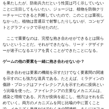
を果たしたが、防衛兵力だという性質は巧く示していない
ことに注目してもらいたい。ジョージは、植物を防御クリ
ーチャーにできると判断していたので、このことは重視し
なかった。植物は普通豆で射撃したりしないが、コンセプ
トとグラフィックで示せたのだ。
ここで重要なのは、完璧な抱き合わせができるとは限ら
ないということだ。それができたなら、リード・デザイナ
ーが迷子になるエリアを貫くことができたことになる。
ゲームの他の要素を一緒に抱き合わせないか？
抱き合わせは要素の機能を示すだけでなく要素間の関連
を示すのにも強力な道具である。たとえば、ミラディンの
傷跡・ブロックはファイレクシア人を示すために疫病とい
う比喩を使った。ファイレクシアの主要なメカニズムは、
感染と増殖である。片方が疫病を起こし、他方はそれを広
めていく。両方のメカニズムを同じ比喩の中に置くこと
で、メカニズム単体だけでなくその関連性、さらにはファ