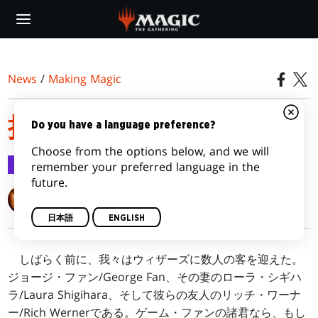
Skip
to
main
content
News
/
Making Magic
抱き合わせ
Do you have a language preference?
Choose from the options below, and we will
Making Magic
2012/08/20
remember your preferred language in the
future.
Mark Rosewater
日本語
ENGLISH
しばらく前に、我々はウィザーズに数人の客を迎えた。
ジョージ・ファン/George Fan、その妻のローラ・シギハ
ラ/Laura Shigihara、そして彼らの友人のリッチ・ワーナ
ー/Rich Wernerである。ゲーム・ファンの諸君なら、もし