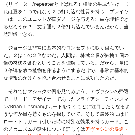
（リピーター/repeaterと呼ばれる）植物の生成だった。こ
れは豆を１つではなく２つ打ち込む性質を持つ。プレイヤ
ーは、このユニットが倍ダメージを与える理由を理解でき
るだろうか？ 文字通り２倍打ち込んでいるんだから、当
然理解できる。
ジョージは非常に基本的なコンセプトに取り組んでい
た。２は１の２倍なのだ。人間は、林檎２個が林檎１個の
倍の林檎を含むということを理解している。だから、単に
２倍弾を放つ植物を作るようにするだけで、非常に基本的
な情報のかけらを抱き合わせることに成功したのだ。
それではマジックの例を見てみよう。アヴァシンの帰還
で、リード・デザイナーであったブライアン・ティンスマ
ン/Brian Tinsmanはカードを引くことに注目したくなるよ
うな何か目を惹くものを探していて、そして最終的にはド
ロー・トリガー（引いた時に特別な効果を持つカード。こ
のメカニズムの誕生について詳しくは
アヴァシンの帰還・