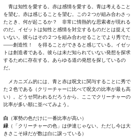
青は知性を愛する。赤は感情を愛する。青は考えること
を望む。赤は感じることを望む。この２つが組み合わさっ
たとき、何が起こるか？ 非常に情熱的な思索者が現れる
のだ。イゼットは知性と感情を対立するものだとは捉えて
いない。彼らはその２つを組み合わせることでより秀でた
――創造性！ を得ることができると感じている。イゼッ
トは創造者である。彼らは未だ知られていない発想を探求
するために存在する。あらゆる道の発想を探しているの
だ。
メカニズム的には、青と赤は呪文に関与することに秀で
た２色である（クリーチャーに比べて呪文の比率が最も高
い）。どうせ問われるだろうから、ここでクリーチャーの
比率が多い順に並べてみよう。
白
（軍勢の色だけに一番比率が高い）
緑
（「クリーチャーの色」は伊達じゃない。ただし今は大
きさこそ緑だが数は白に譲っている）