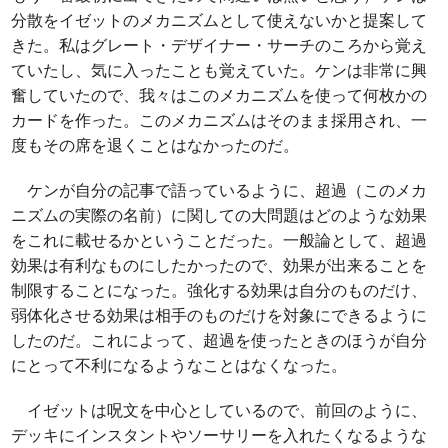
分散をイゼットのメカニズムとして使えないかと提案して
きた。私はグレート・デザイナー・サーチのころから覚え
ていたし、気に入ったことも覚えていた。ケンは非常に興
奮していたので、我々はこのメカニズムを使って何枚かの
カードを作った。このメカニズムはそのまま採用され、一
度もその席を退くことはなかったのだ。
ケンが自分の記事で語っているように、超過（このメカ
ニズムの実際の名前）に関しての大問題はどのような効果
をこれに載せるかということだった。一般論として、超過
効果は有利なものにしたかったので、効果が出来ることを
制限することになった。強化する効果は自分のものだけ、
弱体化させる効果は相手のものだけを対象にできるように
したのだ。これによって、超過を使ったときのほうが自分
にとって不利になるようなことはなくなった。
イゼットは呪文を中心としているので、前回のように、
デッキにインスタントやソーサリーを入れたくなるような