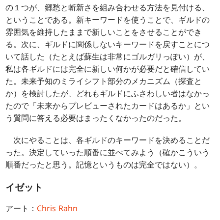
の１つが、郷愁と斬新さを組み合わせる方法を見付ける、
ということである。新キーワードを使うことで、ギルドの
雰囲気を維持したままで新しいことをさせることができ
る。次に、ギルドに関係しないキーワードを戻すことにつ
いて話した（たとえば蘇生は非常にゴルガリっぽい）が、
私は各ギルドには完全に新しい何かが必要だと確信してい
た。未来予知のミライシフト部分のメカニズム（探査と
か）を検討したが、どれもギルドにふさわしい者はなかっ
たので「未来からプレビューされたカードはあるか」とい
う質問に答える必要はまったくなかったのだった。
次にやることは、各ギルドのキーワードを決めることだ
った。決定していった順番に並べてみよう（確かこういう
順番だったと思う。記憶というものは完全ではない）。
イゼット
アート：
Chris Rahn