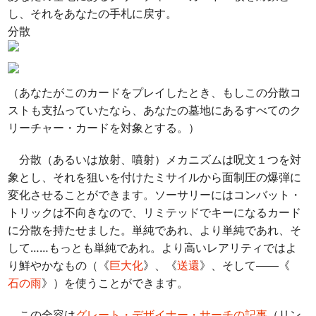
し、それをあなたの手札に戻す。
分散
（あなたがこのカードをプレイしたとき、もしこの分散コ
ストも支払っていたなら、あなたの墓地にあるすべてのク
リーチャー・カードを対象とする。）
分散（あるいは放射、噴射）メカニズムは呪文１つを対
象とし、それを狙いを付けたミサイルから面制圧の爆弾に
変化させることができます。ソーサリーにはコンバット・
トリックは不向きなので、リミテッドでキーになるカード
に分散を持たせました。単純であれ、より単純であれ、そ
して……もっとも単純であれ。より高いレアリティではよ
り鮮やかなもの（《
巨大化
》、《
送還
》、そして――《
石の雨
》）を使うことができます。
この全容は
グレート・デザイナー・サーチの記事
（リン