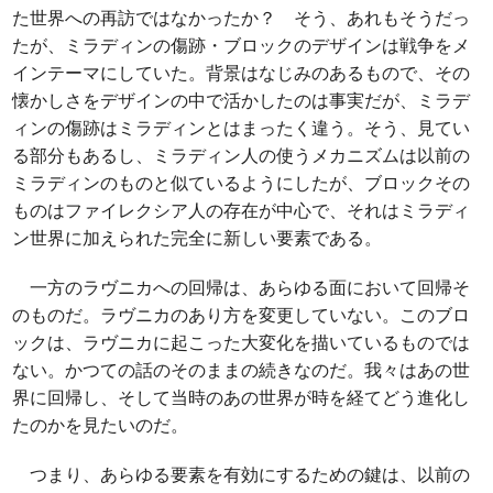
た世界への再訪ではなかったか？ そう、あれもそうだっ
たが、ミラディンの傷跡・ブロックのデザインは戦争をメ
インテーマにしていた。背景はなじみのあるもので、その
懐かしさをデザインの中で活かしたのは事実だが、ミラデ
ィンの傷跡はミラディンとはまったく違う。そう、見てい
る部分もあるし、ミラディン人の使うメカニズムは以前の
ミラディンのものと似ているようにしたが、ブロックその
ものはファイレクシア人の存在が中心で、それはミラディ
ン世界に加えられた完全に新しい要素である。
一方のラヴニカへの回帰は、あらゆる面において回帰そ
のものだ。ラヴニカのあり方を変更していない。このブロ
ックは、ラヴニカに起こった大変化を描いているものでは
ない。かつての話のそのままの続きなのだ。我々はあの世
界に回帰し、そして当時のあの世界が時を経てどう進化し
たのかを見たいのだ。
つまり、あらゆる要素を有効にするための鍵は、以前の