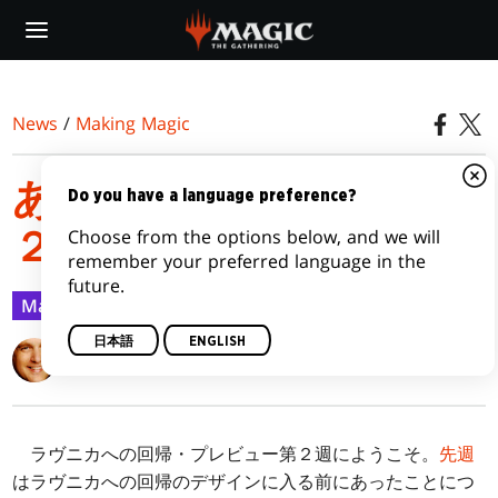
Skip
to
main
content
News
/
Making Magic
あの世界への回帰 その
Do you have a language preference?
Choose from the options below, and we will
２
remember your preferred language in the
future.
Making Magic
2012/09/10
日本語
ENGLISH
Mark Rosewater
ラヴニカへの回帰・プレビュー第２週にようこそ。
先週
はラヴニカへの回帰のデザインに入る前にあったことにつ