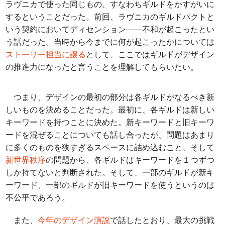
ラヴニカで使った同じもの、すなわちギルドをかすがいに
するということだった。前回、ラヴニカのギルドパクトと
いう契約においてディセンション――不和が起こったとい
う話だった。当時から今までに何が起こったかについては
ストーリー担当に譲る
として、ここではギルドがデザイン
の推進力になったと言うことを理解してもらいたい。
つまり、デザインの最初の部分は各ギルドがなるべき新
しいものを決めることだった。最初に、各ギルドは新しい
キーワードを持つことに決めた。新キーワードと旧キーワ
ードを混ぜることについても話し合ったが、問題はあまり
に多くのものを狭すぎるスペースに詰め込むこと、そして
新世界秩序
の問題から、各ギルドはキーワードを１つずつ
しか持てないと判断された。そして、一部のギルドが新キ
ーワード、一部のギルドが旧キーワードを使うというのは
不公平であろう。
また、
今年のデザイン演説
で話したとおり、最大の挑戦