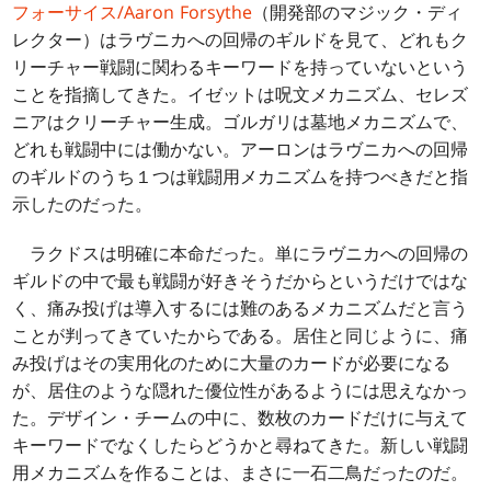
フォーサイス/Aaron Forsythe
（開発部のマジック・ディ
レクター）はラヴニカへの回帰のギルドを見て、どれもク
リーチャー戦闘に関わるキーワードを持っていないという
ことを指摘してきた。イゼットは呪文メカニズム、セレズ
ニアはクリーチャー生成。ゴルガリは墓地メカニズムで、
どれも戦闘中には働かない。アーロンはラヴニカへの回帰
のギルドのうち１つは戦闘用メカニズムを持つべきだと指
示したのだった。
ラクドスは明確に本命だった。単にラヴニカへの回帰の
ギルドの中で最も戦闘が好きそうだからというだけではな
く、痛み投げは導入するには難のあるメカニズムだと言う
ことが判ってきていたからである。居住と同じように、痛
み投げはその実用化のために大量のカードが必要になる
が、居住のような隠れた優位性があるようには思えなかっ
た。デザイン・チームの中に、数枚のカードだけに与えて
キーワードでなくしたらどうかと尋ねてきた。新しい戦闘
用メカニズムを作ることは、まさに一石二鳥だったのだ。