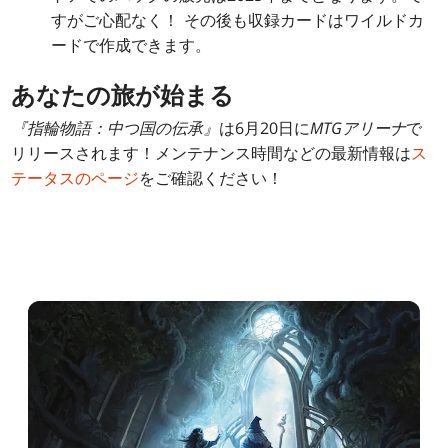
すがご心配なく！ その後も収録カードはワイルドカ
ードで作成できます。
あなたの旅が始まる
『指輪物語：中つ国の伝承』
は6月20日に
MTGアリーナ
で
リリースされます！メンテナンス時間などの最新情報は
ス
テータスのページ
をご確認ください！