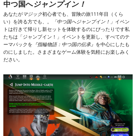
中つ国へ
ジャンプイン！
あなたが
マジック
初心者でも、冒険の旅111年目（くら
い）を誇る方でも、。
「中つ国へジャンプイン！」
イベン
トは行きて帰りし新セットを体験するのにぴったりです私
たちは
「ジャンプイン！」イベントを更新し、すべてのテ
ーマパックを
『指輪物語：中つ国の伝承』
を中心にしたも
のにしました。さまざまなゲーム体験を気軽にお楽しみく
ださい。