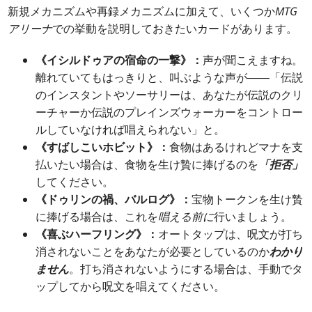
新規メカニズムや再録メカニズムに加えて、いくつか
MTG
アリーナ
での挙動を説明しておきたいカードがあります。
《イシルドゥアの宿命の一撃》：
声が聞こえますね。
離れていてもはっきりと、叫ぶような声が――「伝説
のインスタントやソーサリーは、あなたが伝説のクリ
ーチャーか伝説のプレインズウォーカーをコントロー
ルしていなければ唱えられない」と。
《すばしこいホビット》：
食物はあるけれどマナを支
払いたい場合は、食物を生け贄に捧げるのを
「拒否」
してください。
《ドゥリンの禍、バルログ》：
宝物トークンを生け贄
に捧げる場合は、これを
唱える前に
行いましょう。
《喜ぶハーフリング》：
オートタップは、呪文が打ち
消されないことをあなたが必要としているのか
わかり
ません
。打ち消されないようにする場合は、手動でタ
ップしてから呪文を唱えてください。