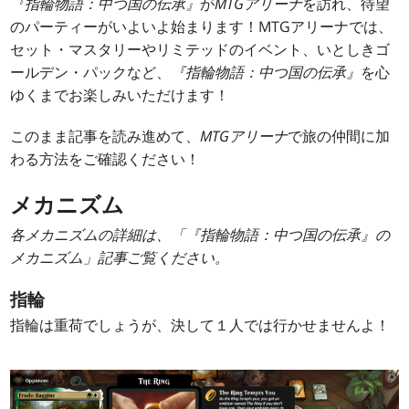
『指輪物語：中つ国の伝承』
が
MTGアリーナ
を訪れ、待望
のパーティーがいよいよ始まります！MTGアリーナでは、
セット・マスタリーやリミテッドのイベント、いとしきゴ
ールデン・パックなど、
『指輪物語：中つ国の伝承』
を心
ゆくまでお楽しみいただけます！
このまま記事を読み進めて、
MTGアリーナ
で旅の仲間に加
わる方法をご確認ください！
メカニズム
各メカニズムの詳細は、「『指輪物語：中つ国の伝承』の
メカニズム」記事ご覧ください。
指輪
指輪は重荷でしょうが、決して１人では行かせませんよ！