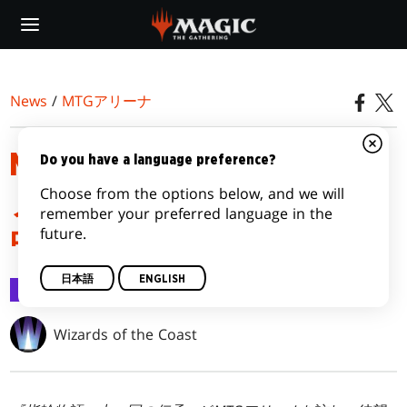
Skip
to
main
content
News
/
MTGアリーナ
MTGアリーナ・リリース
Do you have a language preference?
Choose from the options below, and we will
ノート――『指輪物語：
remember your preferred language in the
future.
中つ国の伝承』
日本語
ENGLISH
MTGアリーナ
2023/06/19
Wizards of the Coast