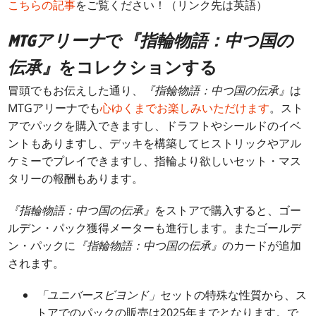
こちらの記事
をご覧ください！（リンク先は英語）
MTGアリーナ
で
『指輪物語：中つ国の
伝承』
をコレクションする
冒頭でもお伝えした通り、
『指輪物語：中つ国の伝承』
は
MTGアリーナでも
心ゆくまでお楽しみいただけます
。スト
アでパックを購入できますし、ドラフトやシールドのイベ
ントもありますし、デッキを構築してヒストリックやアル
ケミーでプレイできますし、指輪より欲しいセット・マス
タリーの報酬もあります。
『指輪物語：中つ国の伝承』
をストアで購入すると、ゴー
ルデン・パック獲得メーターも進行します。またゴールデ
ン・パックに
『指輪物語：中つ国の伝承』
のカードが追加
されます。
「ユニバースビヨンド」
セットの特殊な性質から、ス
トアでのパックの販売は2025年までとなります。で