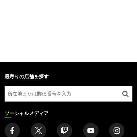
MAGIC:
THE
最寄りの店舗を探す
GATHERING
最
FOOTER
寄
り
の
ソーシャルメディア
店
舗
を