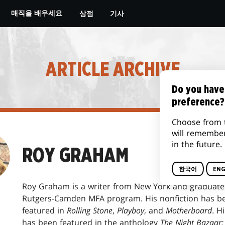
상점
기사
매직을 배우세요
ARTICLE ARCHIVE
Do you have
preference?
Choose from 
will remembe
in the future.
ROY GRAHAM
한국어
ENG
Roy Graham is a writer from New York and graduate
Rutgers-Camden MFA program. His nonfiction has b
featured in
Rolling Stone
,
Playboy
, and
Motherboard
. H
has been featured in the anthology
The Night Bazaar: