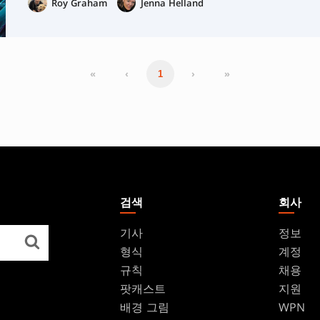
Roy Graham
Jenna Helland
«
‹
›
»
1
검색
회사
기사
정보
형식
계정
규칙
채용
팟캐스트
지원
배경 그림
WPN