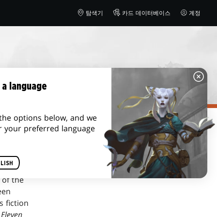
탐색기
카드 데이터베이스
계정
 a language
the options below, and we
r your preferred language
LISH
 of the
een
is fiction
 Eleven