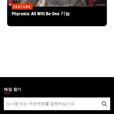
FEATURE
Phyrexia: All Will Be One 기능
MAGIC:
THE
매장 찾기
GATHERING
매
FOOTER
장
찾