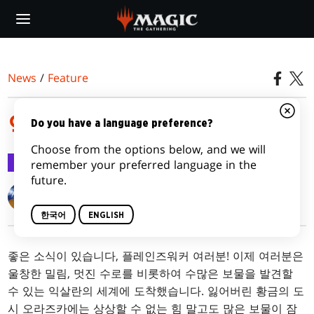
Skip
to
main
content
News
/
Feature
익살란의 게임 기능
Do you have a language preference?
Choose from the options below, and we will
Feature
2017.08.28
remember your preferred language in the
future.
Matt Tabak
한국어
ENGLISH
좋은 소식이 있습니다, 플레인즈워커 여러분! 이제 여러분은
울창한 밀림, 멋진 수로를 비롯하여 수많은 보물을 발견할
수 있는 익살란의 세계에 도착했습니다. 잃어버린 황금의 도
시 오라즈카에는 상상할 수 없는 힘 말고도 많은 보물이 잠