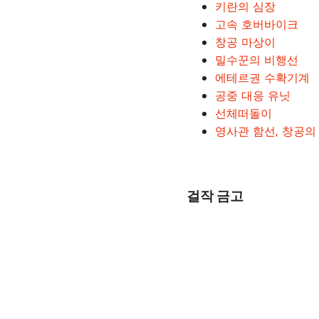
키란의 심장
고속 호버바이크
창공 마상이
밀수꾼의 비행선
에테르권 수확기계
공중 대응 유닛
선체떠돌이
영사관 함선, 창공의
걸작 금고