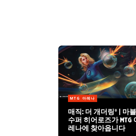
MTG 아레나
매직: 더 개더링® | 마
수퍼 히어로즈가 MTG 
레나에 찾아옵니다