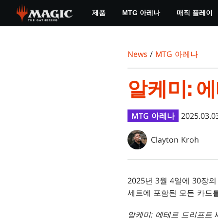
Skip
제품
MTG 아레나
매직 플레이
to
main
content
News
/
MTG 아레나
알케미: 
MTG 아레나
2025.03.0
Clayton Kroh
2025년 3월 4일에 30
세트에 포함된 모든 카드
알케미: 에테르 드리프트