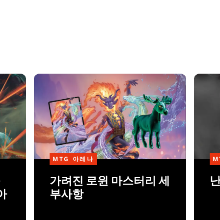
MTG 아레나
M
블
가려진 로윈 마스터리 세
난
아
부사항