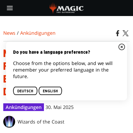
Skip
to
main
content
News
/
Ankündigungen
MAGIC: THE GATHERING –
Do you have a language preference?
Choose from the options below, and we will
FINAL FANTASY™
remember your preferred language in the
future.
EINSTEIGERPAKET-
DECKLISTEN
DEUTSCH
ENGLISH
Ankündigungen
30. Mai 2025
Wizards of the Coast