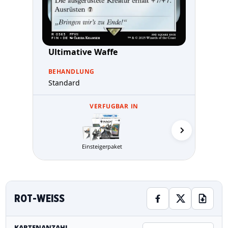
Ultimative Waffe
BEHANDLUNG
Standard
VERFUGBAR IN
Einsteigerpaket
MTG Arena 
ROT-WEISS
KARTENANZAHL