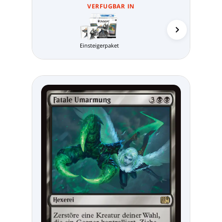
VERFUGBAR IN
Einsteigerpaket
MTG Arena 