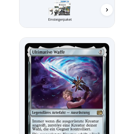
Einsteigerpaket
MTG Arena 