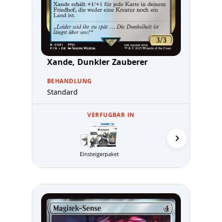
Xande, Dunkler Zauberer
BEHANDLUNG
Standard
VERFUGBAR IN
Einsteigerpaket
MTG Arena 