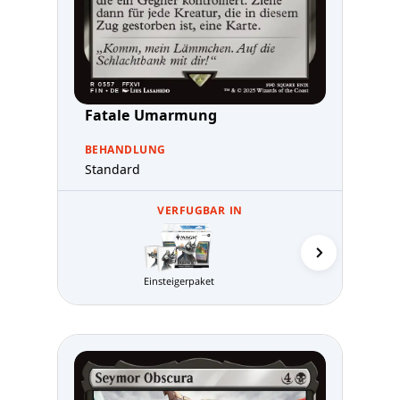
Fatale Umarmung
BEHANDLUNG
Standard
VERFUGBAR IN
Einsteigerpaket
MTG Arena 