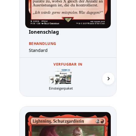
Ionenschlag
BEHANDLUNG
Standard
VERFUGBAR IN
Einsteigerpaket
MTG Arena 