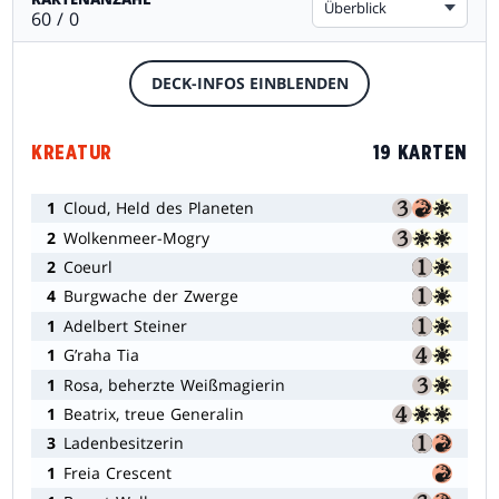
Überblick
60 / 0
DECK-INFOS EINBLENDEN
KREATUR
19 KARTEN
1
Cloud, Held des Planeten
2
Wolkenmeer-Mogry
2
Coeurl
4
Burgwache der Zwerge
1
Adelbert Steiner
1
G’raha Tia
1
Rosa, beherzte Weißmagierin
1
Beatrix, treue Generalin
3
Ladenbesitzerin
1
Freia Crescent