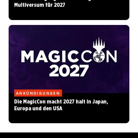
Multiversum für 2027
ANKÜNDIGUNGEN
Die MagicCon macht 2027 halt in Japan,
Europa und den USA
MAGIC: