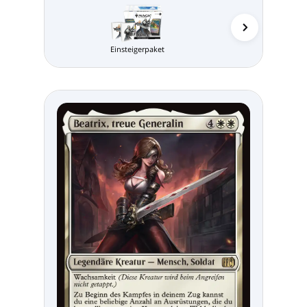
Einsteigerpaket
MTG Arena 