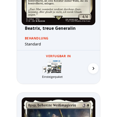
Beatrix, treue Generalin
BEHANDLUNG
Standard
VERFUGBAR IN
Einsteigerpaket
MTG Arena 