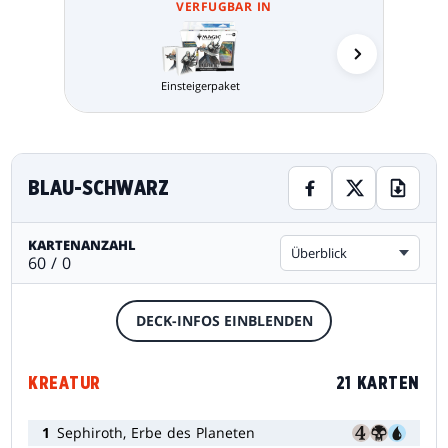
VERFUGBAR IN
Einsteigerpaket
MTG Arena 
BLAU-SCHWARZ
KARTENANZAHL
Überblick
60 / 0
DECK-INFOS EINBLENDEN
KREATUR
21 KARTEN
1
Sephiroth, Erbe des Planeten