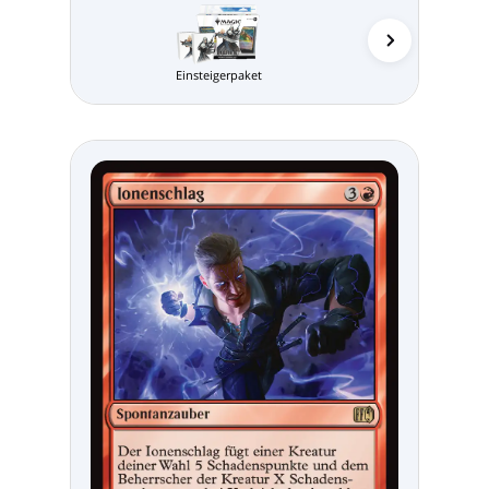
Einsteigerpaket
MTG Arena 