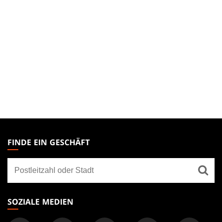
MAGIC:
THE
FINDE EIN GESCHÄFT
GATHERING
Finde
FOOTER
ein
Geschäft
SOZIALE MEDIEN