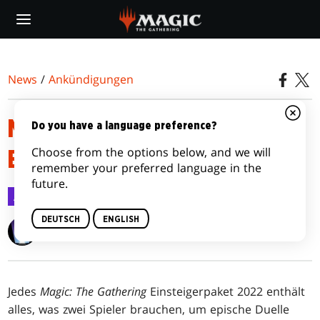
Skip
to
main
content
News
/
Ankündigungen
MAGIC: THE GATHERING
Do you have a language preference?
Choose from the options below, and we will
EINSTEIGERPAKET 2022
remember your preferred language in the
future.
Ankündigungen
2. Juni 2022
DEUTSCH
ENGLISH
Wizards of the Coast
Jedes
Magic: The Gathering
Einsteigerpaket 2022 enthält
alles, was zwei Spieler brauchen, um epische Duelle