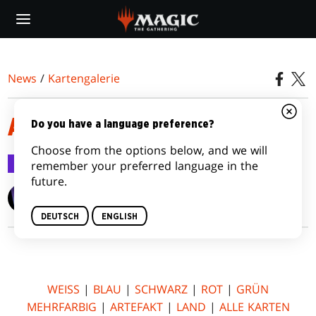
Skip
to
main
content
News
/
Kartengalerie
AMONKHET
Do you have a language preference?
Choose from the options below, and we will
Kartengalerie
14. Apr. 2017
remember your preferred language in the
future.
Wizards of the Coast
DEUTSCH
ENGLISH
WEISS
|
BLAU
|
SCHWARZ
|
ROT
|
GRÜN
MEHRFARBIG
|
ARTEFAKT
|
LAND
|
ALLE KARTEN