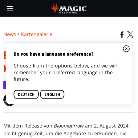
Skip
to
main
content
News
/
Kartengalerie
BLOOMBURROW-ARTWORK-
Do you have a language preference?
Choose from the options below, and we will
KARTEN
remember your preferred language in the
future.
Kartengalerie
19. Juli 2024
DEUTSCH
ENGLISH
Jubilee Finnegan
Mit dem Release von
Bloomburrow
am 2. August 2024
bleibt genug Zeit, um die Angebote zu erkunden, die