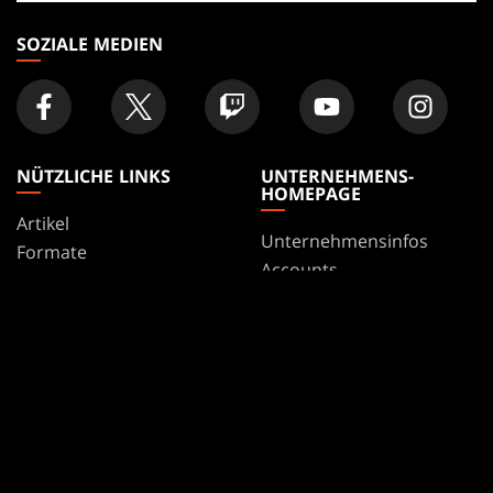
Geschäft
SOZIALE MEDIEN
NÜTZLICHE LINKS
UNTERNEHMENS-
HOMEPAGE
Artikel
Unternehmensinfos
Formate
Accounts
Regeln
Karriere
Podcast
Support
Hintergrundbilder
WPN
Affiliate Program
Disclosure
MAGIC
MARKEN