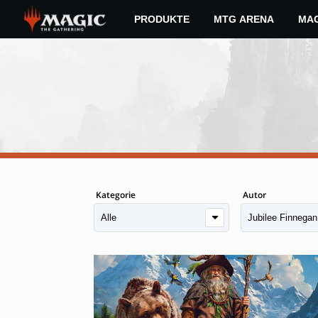
Skip
PRODUKTE
MTG ARENA
MAG
to
main
content
Kategorie
Autor