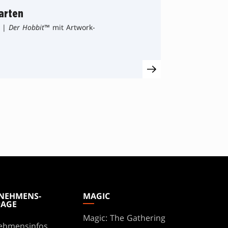
arten
|
Der Hobbit
™ mit Artwork-
NEHMENS-
MAGIC
AGE
Magic: The Gathering
ehmensinfos