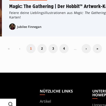
Magic: The Gathering | Der Hobbit™ Artwork-K
Feiere deine Lieblingsillustrationen aus
Magic: The Gathering
Karten!
Jubilee Finnegan
«
‹
…
1
2
3
4
›
»
NÜTZLICHE LINKS
UNTER
HOMEP
Artikel
Untern