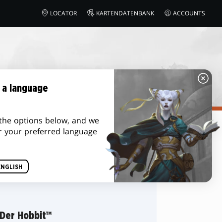
LOCATOR
KARTENDATENBANK
ACCOUNTS
 a language
the options below, and we
r your preferred language
Sortieren nach
ENGLISH
 Der Hobbit™