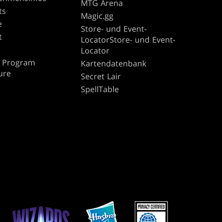
MTG Arena
ts
Magic.gg
e
Store- und Event-
t
LocatorStore- und Event-
Locator
te Program
Kartendatenbank
ure
Secret Lair
SpellTable