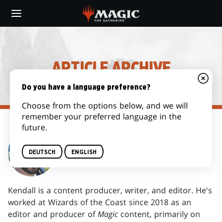
Skip
to
main
content
ARTICLE ARCHIVE
Do you have a language preference?
Choose from the options below, and we will
remember your preferred language in the
future.
KENDALL PEPPLE
DEUTSCH
ENGLISH
Kendall is a content producer, writer, and editor. He's
worked at Wizards of the Coast since 2018 as an
editor and producer of
Magic
content, primarily on