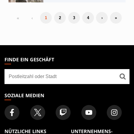
«
‹
1
2
3
4
›
»
MAGIC:
THE
FINDE EIN GESCHÄFT
GATHERING
Finde
FOOTER
ein
Geschäft
SOZIALE MEDIEN
NÜTZLICHE LINKS
UNTERNEHMENS-