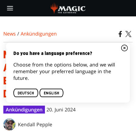
Skip
to
main
content
News
/
Ankündigungen
MAGIC: THE GATHERING –
Do you have a language preference?
Choose from the options below, and we will
ASSASSIN'S CREED®
remember your preferred language in the
future.
EINSTEIGERPAKET-
DECKLISTEN
DEUTSCH
ENGLISH
Ankündigungen
20. Juni 2024
Kendall Pepple