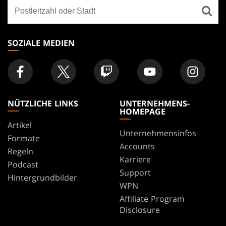
Finde
FOOTER
ein
Geschäft
SOZIALE MEDIEN
NÜTZLICHE LINKS
UNTERNEHMENS-
HOMEPAGE
Artikel
Unternehmensinfos
Formate
Accounts
Regeln
Karriere
Podcast
Support
Hintergrundbilder
WPN
Affiliate Program
Disclosure