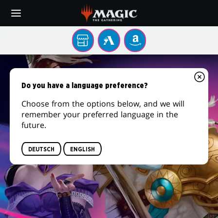
Skip
to
main
content
Einem
MTG
AMAZON
Store
ARENA
MAGIC:
in
deiner
THE
Do you have a language preference?
Nähe
GATHERING
Choose from the options below, and we will
remember your preferred language in the
GRUNDSTEIN
future.
DEUTSCH
ENGLISH