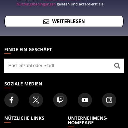
Nutzungsbedingungen
gelesen und akzeptierst sie.
WEITERLESEN
MAGIC:
THE
FINDE EIN GESCHÄFT
GATHERING
Finde
FOOTER
ein
Geschäft
SOZIALE MEDIEN
NÜTZLICHE LINKS
UNTERNEHMENS-
HOMEPAGE