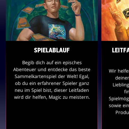
SPIELABLAUF
LEITF
Begib dich auf ein episches
Abenteuer und entdecke das beste
Wir helfe
Sammelkartenspiel der Welt! Egal,
deinen
ob du ein erfahrener Spieler ganz
Lieblin
neu im Spiel bist, dieser Leitfaden
fi
wird dir helfen, Magic zu meistern.
Spielmögl
sowie ei
Produk