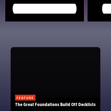
WEITERE INFORMATIONEN
J
FEATURE
The Great Foundations Build Off Decklists