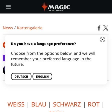
Skip
to
main
content
News
/
Kartengalerie
COMMANDER (2018 EDITION)
Do you have a language preference?
Choose from the options below, and we will
Kartengalerie
27. Juli 2018
remember your preferred language in the
future.
Wizards of the Coast
DEUTSCH
ENGLISH
WEISS
|
BLAU
|
SCHWARZ
|
ROT
|