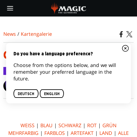
Skip
to
main
content
News
/
Kartengalerie
COMMANDER (2019 EDITION)
Do you have a language preference?
Choose from the options below, and we will
Kartengalerie
9. Aug. 2019
remember your preferred language in the
future.
Wizards of the Coast
DEUTSCH
ENGLISH
WEISS
|
BLAU
|
SCHWARZ
|
ROT
|
GRÜN
MEHRFARBIG
|
FARBLOS
|
ARTEFAKT
|
LAND
|
ALLE