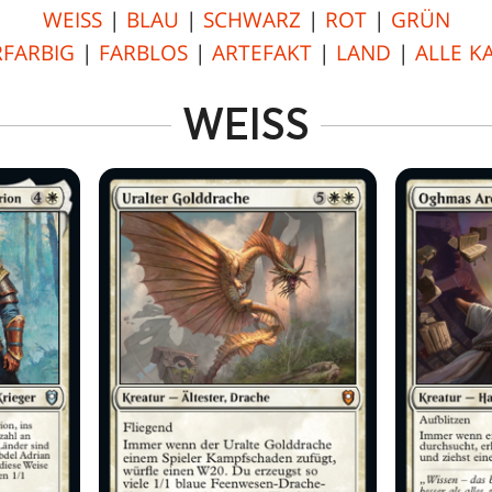
WEISS
|
BLAU
|
SCHWARZ
|
ROT
|
GRÜN
FARBIG
|
FARBLOS
|
ARTEFAKT
|
LAND
|
ALLE K
WEISS