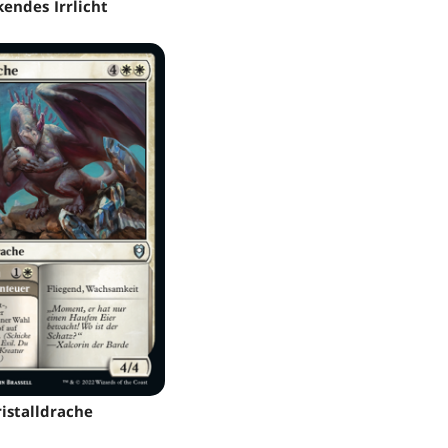
kendes Irrlicht
istalldrache