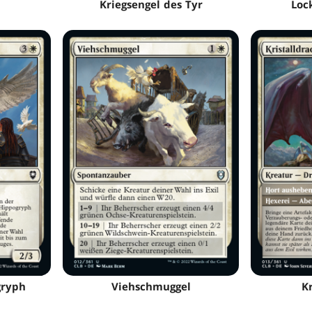
Kriegsengel des Tyr
Loc
gryph
Viehschmuggel
Kr