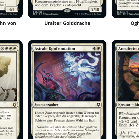
ohn von
Uralter Golddrache
Ogh