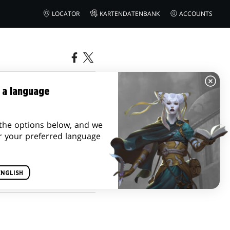
LOCATOR
KARTENDATENBANK
ACCOUNTS
LDUR'S
 a language
the options below, and we
r your preferred language
ENGLISH