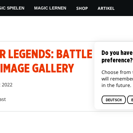
SHOP
ARTIKEL
IC SPIELEN
MAGIC LERNEN
 LEGENDS: BATTLE FOR BA
Do you have
preference?
 IMAGE GALLERY
Choose from 
will remembe
z 2022
in the future.
ast
DEUTSCH