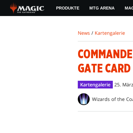
Skip
PRODUKTE
MTG ARENA
MAG
to
main
content
News
/
Kartengalerie
COMMANDER
GATE CARD
Kartengalerie
25. Mär
Wizards of the Co