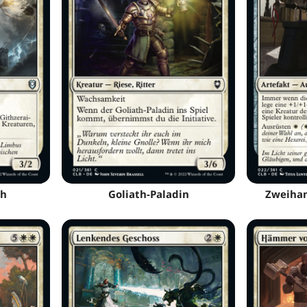
ch
Goliath-Paladin
Zweihan