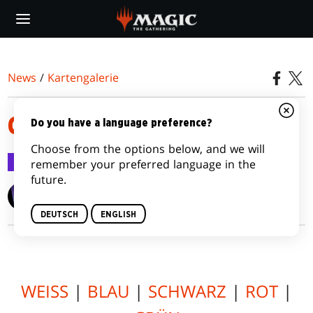
Skip
to
main
content
News
/
Kartengalerie
CORE SET 2019
Do you have a language preference?
Choose from the options below, and we will
Kartengalerie
22. Juni 2018
remember your preferred language in the
future.
Wizards of the Coast
DEUTSCH
ENGLISH
WEISS
|
BLAU
|
SCHWARZ
|
ROT
|