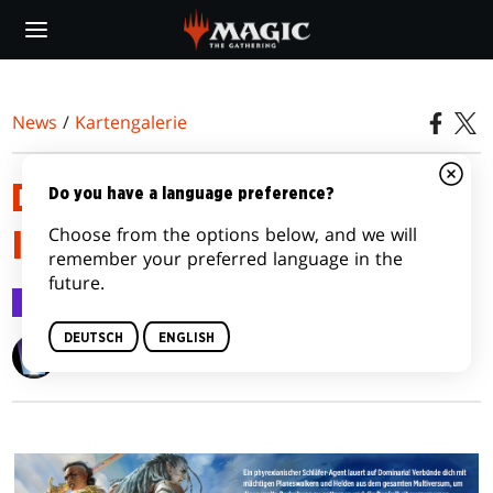
Skip
to
main
content
News
/
Kartengalerie
DOMINARIA UNITED CARD
Do you have a language preference?
Choose from the options below, and we will
IMAGE GALLERY
remember your preferred language in the
future.
Kartengalerie
27. Aug. 2022
DEUTSCH
ENGLISH
Wizards of the Coast