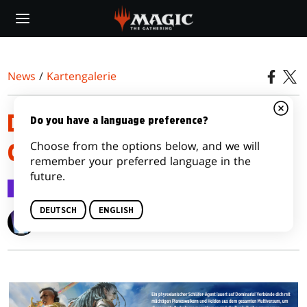
Skip
to
main
content
News
/
Kartengalerie
DOMINARIA UNITED VARIANT
Do you have a language preference?
Choose from the options below, and we will
CARD IMAGE GALLERY
remember your preferred language in the
future.
Kartengalerie
27. Aug. 2022
DEUTSCH
ENGLISH
Wizards of the Coast