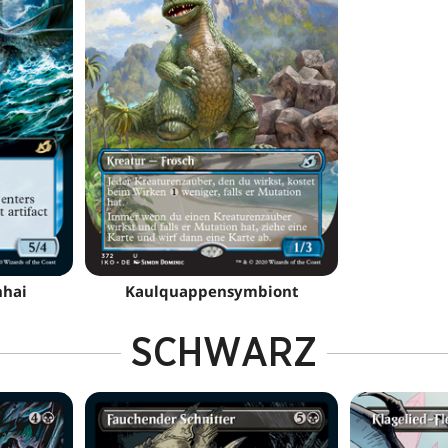
nhai
Kaulquappensymbiont
SCHWARZ