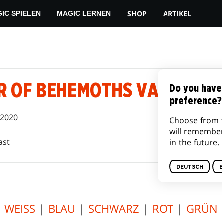
SHOP
ARTIKEL
IC SPIELEN
MAGIC LERNEN
IR OF BEHEMOTHS VARIANTS
Do you have
preference?
 2020
Choose from 
will remembe
ast
in the future.
DEUTSCH
WEISS
|
BLAU
|
SCHWARZ
|
ROT
|
GRÜN