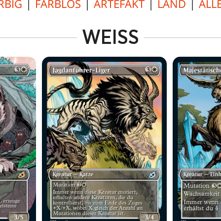
RBIG
|
FARBLOS
|
ARTEFAKT
|
LAND
|
ALL
WEISS