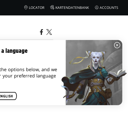
LOCATOR
KARTENDATENBANK
ACCOUNTS
 a language
the options below, and we
r your preferred language
ENGLISH