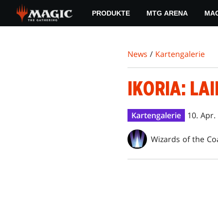
Skip
PRODUKTE
MTG ARENA
MAG
to
main
content
News
/
Kartengalerie
IKORIA: LA
Kartengalerie
10. Apr.
Wizards of the Co