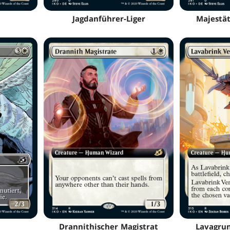
Jagdanführer-Liger
Majestät
Drannithischer Magistrat
Lavagrun