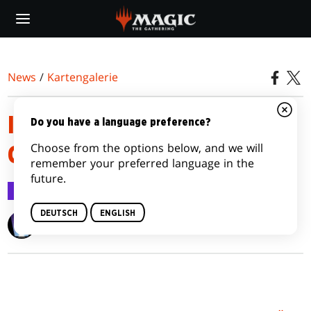
Skip
to
main
content
News
/
Kartengalerie
INNISTRAD: CRIMSON VOW
Do you have a language preference?
Choose from the options below, and we will
CARD IMAGE GALLERY
remember your preferred language in the
future.
Kartengalerie
5. Nov. 2021
DEUTSCH
ENGLISH
Wizards of the Coast