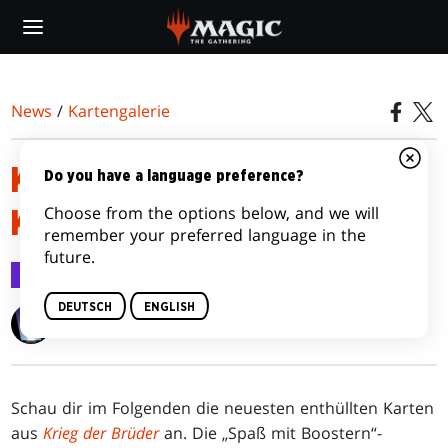
Skip
to
main
content
News
/
Kartengalerie
KRIEG DER BRÜDER
Do you have a language preference?
Choose from the options below, and we will
KARTENGALERIE
remember your preferred language in the
future.
Kartengalerie
2. Nov. 2022
DEUTSCH
ENGLISH
Wizards of the Coast
Schau dir im Folgenden die neuesten enthüllten Karten
aus
Krieg der Brüder
an. Die „Spaß mit Boostern“-