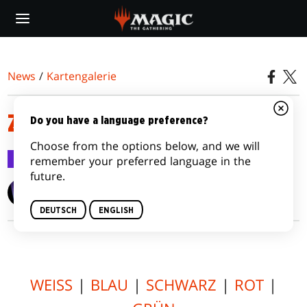
Skip
to
main
content
News
/
Kartengalerie
ZEITSPIRALE REMASTERED
Do you have a language preference?
Choose from the options below, and we will
Kartengalerie
6. März 2021
remember your preferred language in the
future.
Wizards of the Coast
DEUTSCH
ENGLISH
WEISS
|
BLAU
|
SCHWARZ
|
ROT
|