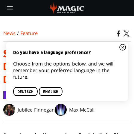
Skip
to
main
content
News
/
Feature
SAMMELN VON GRUNDSTEIN:
Do you have a language preference?
Choose from the options below, and we will
DIE VIER WICHTIGSTEN DINGE,
remember your preferred language in the
future.
DIE DU WISSEN MUSST
DEUTSCH
ENGLISH
Feature
25. Okt. 2024
Jubilee Finnegan
Max McCall