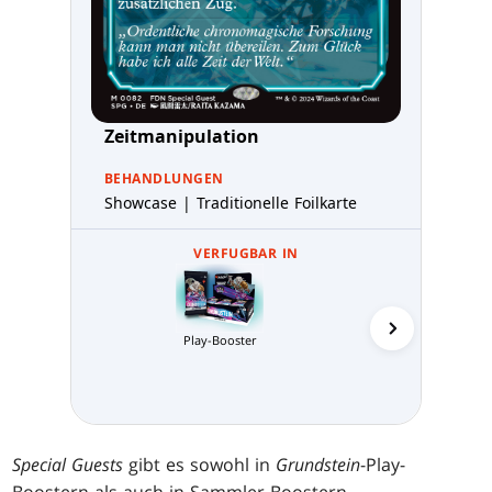
Zeitmanipulation
BEHANDLUNGEN
Showcase | Traditionelle Foilkarte
VERFUGBAR IN
Play-Booster
Sammler-
Special Guests
gibt es sowohl in
Grundstein
-Play-
Boostern als auch in Sammler-Boostern.