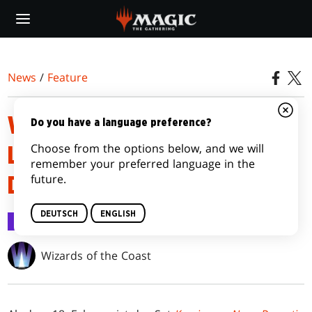
Skip
to
main
content
News
/
Feature
WAS ÄNDERT SICH AN DER
Do you have a language preference?
Choose from the options below, and we will
LISTE FÜR KAMIGAWA: NEON-
remember your preferred language in the
future.
DYNASTIE?
DEUTSCH
ENGLISH
Feature
3. Feb. 2022
Wizards of the Coast