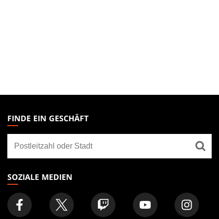
MAGIC:
THE
FINDE EIN GESCHÄFT
GATHERING
Finde
FOOTER
ein
Geschäft
SOZIALE MEDIEN