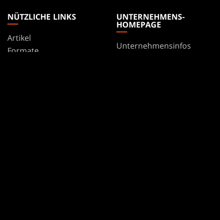
NÜTZLICHE LINKS
UNTERNEHMENS-
HOMEPAGE
Artikel
Unternehmensinfos
Formate
Accounts
Regeln
Karriere
Podcast
Support
Hintergrundbilder
WPN
Affiliate Program
Disclosure
MAGIC
MARKEN
Magic: The Gathering
Dungeons & Dragons
MTG Arena
Duel Masters
Magic.gg
Magic: The Gathering
Store- und Event-