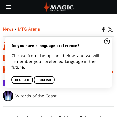
Skip
to
main
content
News
/
MTG Arena
ÄNDERUNGEN AN
Do you have a language preference?
Choose from the options below, and we will
LÄNDERSPEZIFISCHEN
remember your preferred language in the
future.
KARTENHÜLLEN IN MTG ARENA
DEUTSCH
ENGLISH
MTG Arena
5. Dez. 2022
Wizards of the Coast