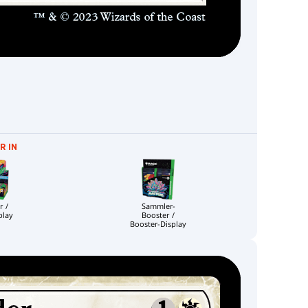
R IN
r /
Sammler-
play
Booster /
Booster-Display