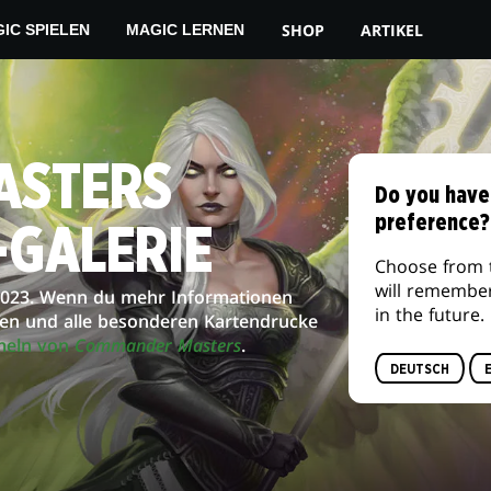
Einem Store in deiner Nähe
AMAZON
SHOP
ARTIKEL
IC SPIELEN
MAGIC LERNEN
ASTERS
Do you have
preference?
-GALERIE
Choose from 
will remembe
2023. Wenn du mehr Informationen
in the future.
ten und alle besonderen Kartendrucke
meln von
Commander Masters
.
DEUTSCH