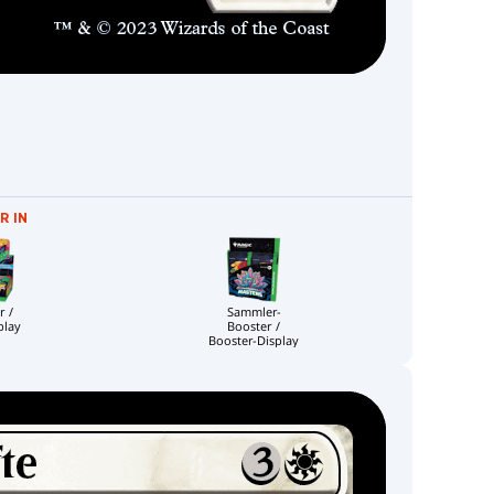
R IN
r /
Sammler-
play
Booster /
Booster-Display