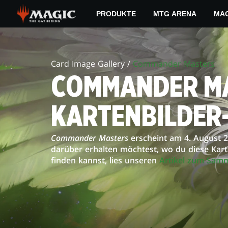
Skip
PRODUKTE
MTG ARENA
MAG
to
main
MTG
content
ARENA
Card Image Gallery /
Commander Masters
EVENTS
COMMANDER M
KARTENBILDER
Commander Masters
erscheint am 4. August 
darüber erhalten möchtest, wo du diese Kar
finden kannst, lies unseren
Artikel zum Sam