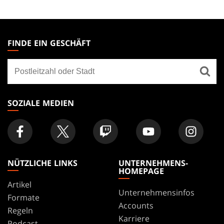
MAGIC:
THE
FINDE EIN GESCHÄFT
GATHERING
Finde
FOOTER
ein
Geschäft
SOZIALE MEDIEN
NÜTZLICHE LINKS
UNTERNEHMENS-
HOMEPAGE
Artikel
Unternehmensinfos
Formate
Accounts
Regeln
Karriere
Podcast