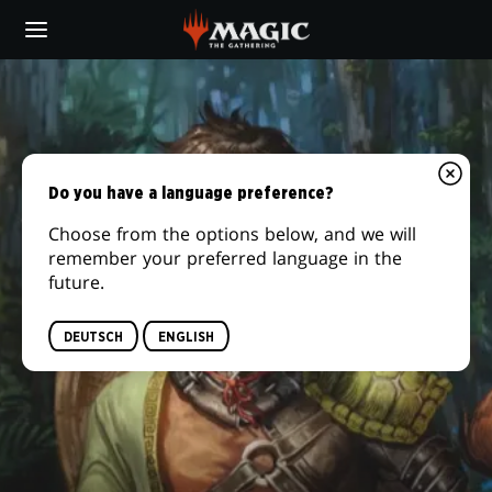
Skip
to
main
JIANG
content
YANGGU
Do you have a language preference?
Choose from the options below, and we will
remember your preferred language in the
future.
DEUTSCH
ENGLISH