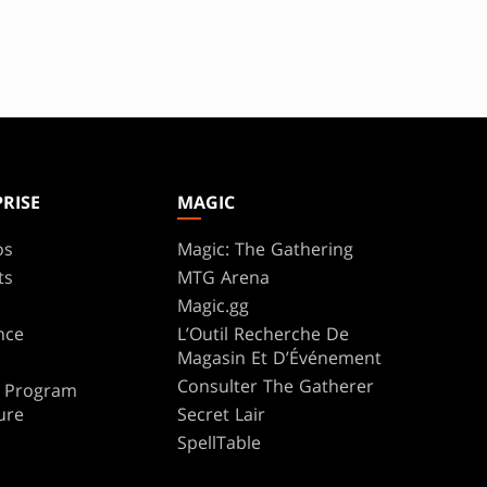
RISE
MAGIC
os
Magic: The Gathering
ts
MTG Arena
s
Magic.gg
nce
L’Outil Recherche De
Magasin Et D’Événement
Consulter The Gatherer
te Program
ure
Secret Lair
SpellTable