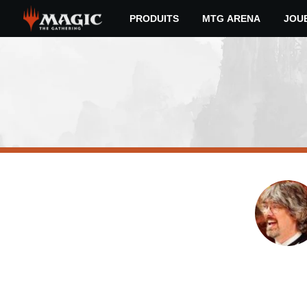
Skip
PRODUITS
MTG ARENA
JOU
to
main
content