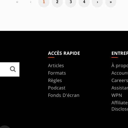
«
‹
1
2
3
4
›
»
ACCÈS RAPIDE
ENTREP
Articles
À prop
Formats
Accoun
Règles
Career
Podcast
Assista
Fonds D'écran
WPN
Affilia
Disclos