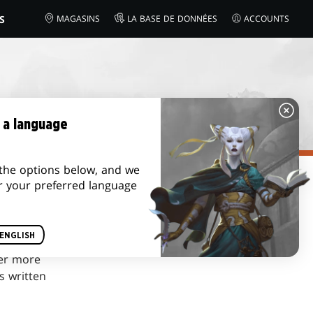
S
MAGASINS
LA BASE DE DONNÉES
ACCOUNTS
 a language
the options below, and we
r your preferred language
ENGLISH
ter more
s written