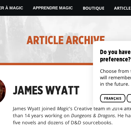
BOUTIQUE
ARTICLE
ER À MAGIC
APPRENDRE MAGIC
ARTICLE ARCHIVE
Do you have
preference?
Choose from 
will remembe
in the future.
JAMES WYATT
FRANÇAIS
James Wyatt joined
Magic
's Creative team in 2014 af
than 14 years working on
Dungeons & Dragons
. He ha
five novels and dozens of D&D sourcebooks.