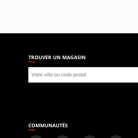
MAGIC:
THE
GATHERING
TROUVER UN MAGASIN
FOOTER
Trouver
un
magasin
COMMUNAUTÉS