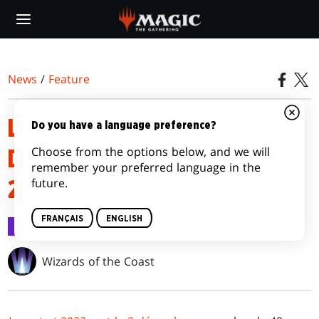
Skip
to
main
content
News
/
Feature
LISTES DE CARTES ET THÈMES
Do you have a language preference?
Choose from the options below, and we will
DES BOOSTERS JUMPSTART
remember your preferred language in the
future.
2022
FRANÇAIS
ENGLISH
Feature
23 nov. 2022
Wizards of the Coast