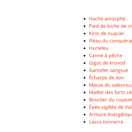
Hache amorphe
Pied de biche de c
Kirin de nuacier
Fléau du conquéra
Hurlefeu
Canne à pêche
Gigot de krovod
Gantelet sangsue
Écharpe de lion
Masse du valeureu
Maillet des forts cé
Bouclier du royau
Épée sigillée de Va
Armure énergétiqu
Lasso-tonnerre