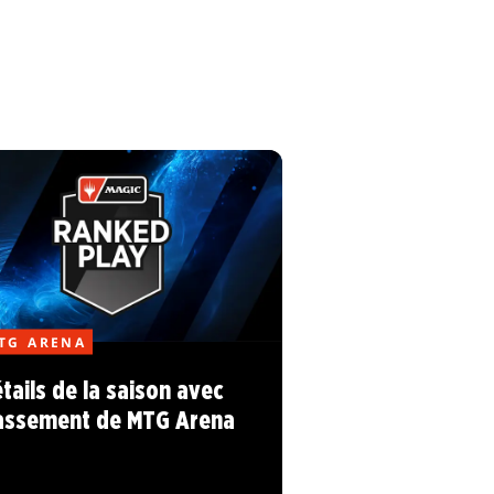
TG ARENA
tails de la saison avec
assement de MTG Arena