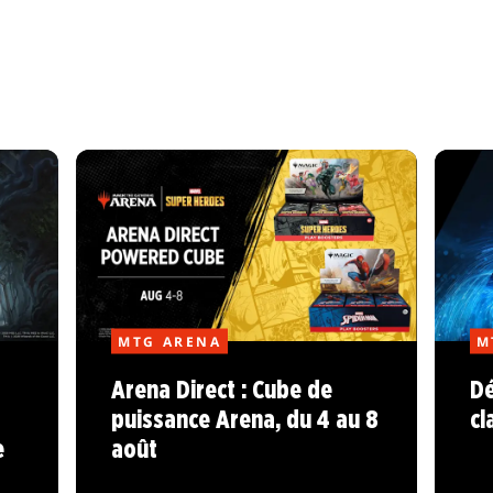
MTG ARENA
M
Arena Direct : Cube de
Dé
puissance Arena, du 4 au 8
cl
e
août