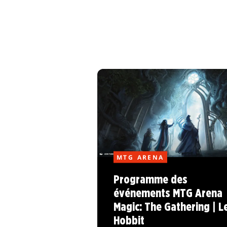
MTG ARENA
Programme des
événements MTG Arena
Magic: The Gathering | L
Hobbit