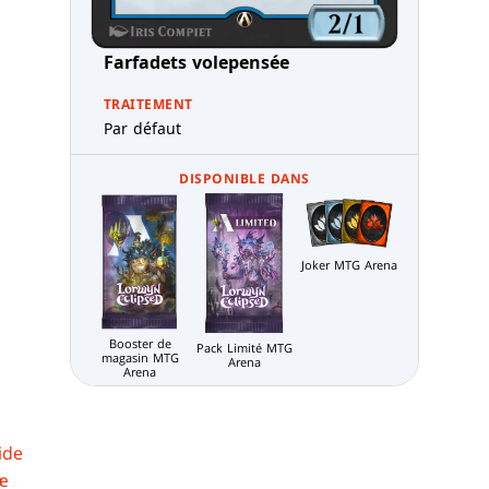
Farfadets volepensée
TRAITEMENT
Par défaut
DISPONIBLE DANS
Joker MTG Arena
Booster de
Pack Limité MTG
magasin MTG
Arena
Arena
ide
æ