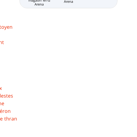
magasin MTG
Arena
Arena
itoyen
nt
x
lestes
me
léron
e thran