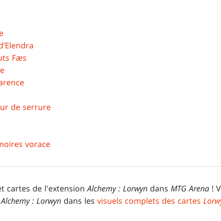
e
d’Elendra
uts Fæs
ue
arence
eur de serrure
t
imoires vorace
t cartes de l'extension
Alchemy : Lorwyn
dans
MTG Arena
! V
n
Alchemy : Lorwyn
dans les
visuels complets des cartes
Lorw