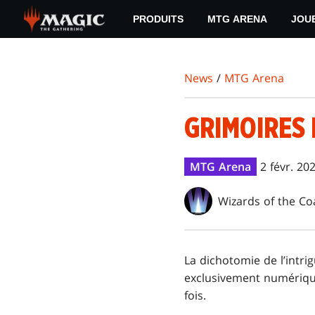
Skip
PRODUITS
MTG ARENA
JOU
to
main
content
News
/
MTG Arena
GRIMOIRES 
MTG Arena
2 févr. 20
Wizards of the Co
La dichotomie de l’intr
exclusivement numérique
fois.