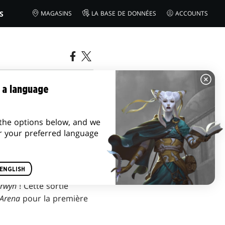
S
MAGASINS
LA BASE DE DONNÉES
ACCOUNTS
 LORWYN
 a language
the options below, and we
r your preferred language
ENGLISH
orwyn
! Cette sortie
Arena
pour la première