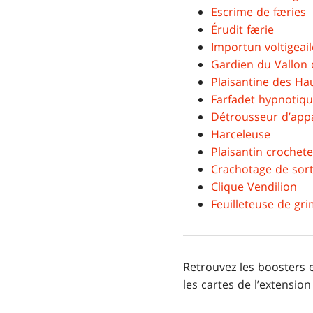
Escrime de færies
Érudit færie
Importun voltigeail
Gardien du Vallon 
Plaisantine des Ha
Farfadet hypnotiq
Détrousseur d’app
Harceleuse
Plaisantin crochet
Crachotage de sor
Clique Vendilion
Feuilleteuse de gr
Retrouvez les boosters e
les cartes de l’extensio