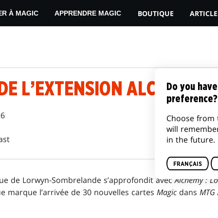
BOUTIQUE
ARTICLE
ER À MAGIC
APPRENDRE MAGIC
DE L’EXTENSION ALCHEMY :
Do you have
preference?
26
Choose from 
will remembe
ast
in the future.
FRANÇAIS
igue de Lorwyn-Sombrelande s’approfondit avec
Alchemy : L
 marque l’arrivée de 30 nouvelles cartes
Magic
dans
MTG 