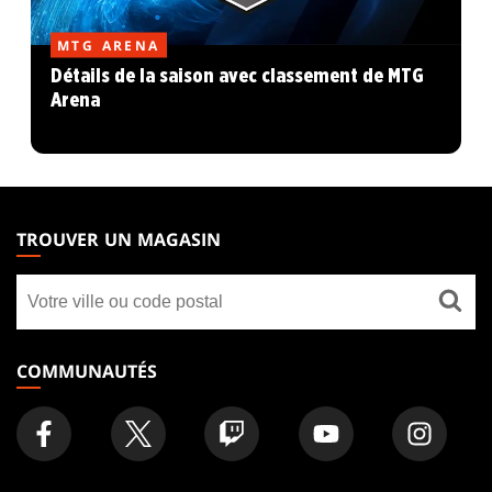
MTG ARENA
Détails de la saison avec classement de MTG
Arena
MAGIC:
THE
TROUVER UN MAGASIN
GATHERING
Trouver
FOOTER
un
magasin
COMMUNAUTÉS