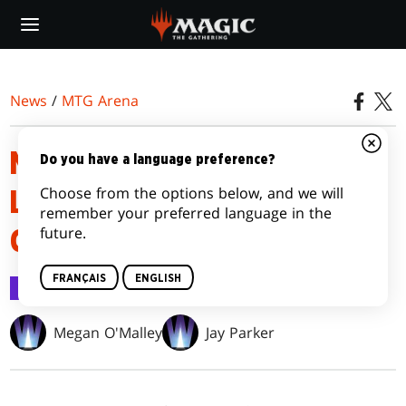
Skip
to
main
content
News
/
MTG Arena
MTG ARENA : ÉTAT DU JEU —
Do you have a language preference?
Choose from the options below, and we will
LES RUES DE LA NOUVELLE-
remember your preferred language in the
future.
CAPENNA
FRANÇAIS
ENGLISH
MTG Arena
21 avr. 2022
Megan O'Malley
Jay Parker