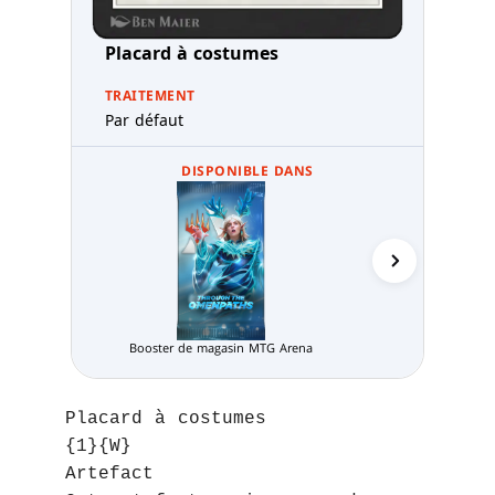
Placard à costumes
TRAITEMENT
Par défaut
DISPONIBLE DANS
Booster de magasin MTG Arena
Pack Limité
Placard à costumes
{1}{W}
Artefact