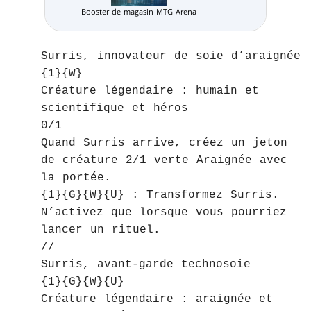
Booster de magasin MTG Arena
Pack Limité
Surris, innovateur de soie d’araignée
{1}{W}
Créature légendaire : humain et
scientifique et héros
0/1
Quand Surris arrive, créez un jeton
de créature 2/1 verte Araignée avec
la portée.
{1}{G}{W}{U} : Transformez Surris.
N’activez que lorsque vous pourriez
lancer un rituel.
//
Surris, avant-garde technosoie
{1}{G}{W}{U}
Créature légendaire : araignée et