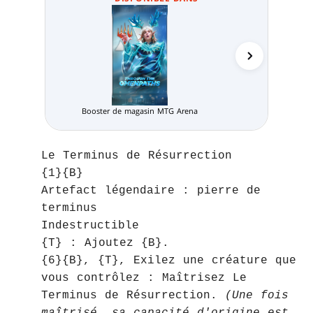
Booster de magasin MTG Arena
Pack Limité
Le Terminus de Résurrection
{1}{B}
Artefact légendaire : pierre de
terminus
Indestructible
{T} : Ajoutez {B}.
{6}{B}, {T}, Exilez une créature que
vous contrôlez : Maîtrisez Le
Terminus de Résurrection.
(Une fois
maîtrisé, sa capacité d'origine est