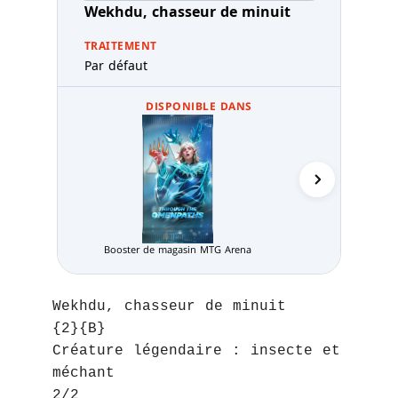
Wekhdu, chasseur de minuit
TRAITEMENT
Par défaut
DISPONIBLE DANS
Booster de magasin MTG Arena
Pack Limité
Wekhdu, chasseur de minuit
{2}{B}
Créature légendaire : insecte et
méchant
2/2