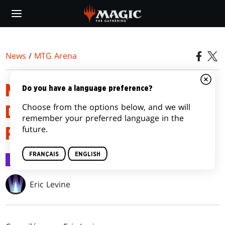
Skip
to
main
content
News
/
MTG Arena
NOTES DE PUBLICATION PAR-
Do you have a language preference?
Choose from the options below, and we will
DELÀ LES PERCÉES DE
remember your preferred language in the
future.
PRÉSAGE
FRANÇAIS
ENGLISH
MTG Arena
15 sept. 2025
Eric Levine