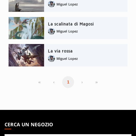
Miguel Lopez
La scalinata di Magosi
Miguel Lopez
La via rossa
Miguel Lopez
«
‹
›
»
1
MAGIC:
THE
CERCA UN NEGOZIO
GATHERING