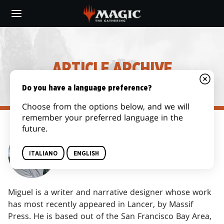
Skip
to
main
content
ARTICLE ARCHIVE
Do you have a language preference?
Choose from the options below, and we will
remember your preferred language in the
future.
MIGUEL LOPEZ
ITALIANO
ENGLISH
Miguel is a writer and narrative designer whose work
has most recently appeared in Lancer, by Massif
Press. He is based out of the San Francisco Bay Area,