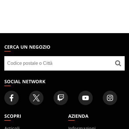
MAGIC:
THE
CERCA UN NEGOZIO
GATHERING
Cerca
FOOTER
un
negozio
SOCIAL NETWORK
SCOPRI
AZIENDA
Articoli
Informazioni