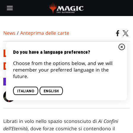
Skip
to
main
content
News
/
Anteprima delle carte
LE PEDINE DI AI CONFINI
Do you have a language preference?
Choose from the options below, and we will
DELL’ETERNITÀ
remember your preferred language in the
future.
Anteprima delle carte
18 lug 2025
ITALIANO
ENGLISH
Jubilee Finnegan
Librati in volo nello spazio sconosciuto di
Ai Confini
dell’Eternità
, dove forze cosmiche si contendono il