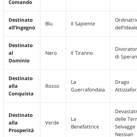
Comando
Destinato
Ordinatri
Blu
Il Sapiente
all’Ingegno
dell’Ideal
Destinato
Divorato
al
Nero
Il Tiranno
di Spera
Dominio
Destinato
La
Drago
alla
Rosso
Guerrafondaia
Attizzafor
Conquista
Devastatr
Destinato
La
delle Ter
alla
Verde
Benefattrice
Selvagge
Prosperità
Nessian