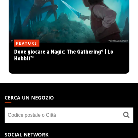
FEATURE
Dove giocare a Magic: The Gathering® | Lo
Hobbit™
MAGIC:
THE
CERCA UN NEGOZIO
GATHERING
Cerca
FOOTER
un
negozio
SOCIAL NETWORK