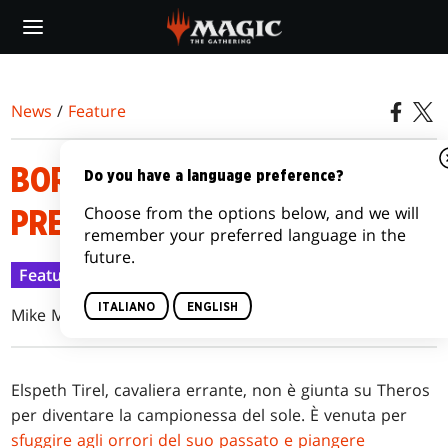
Skip
to
main
content
News
/
Feature
BORN OF THE GODS
Do you have a language preference?
Choose from the options below, and we will
PRERELEASE PRIMER
remember your preferred language in the
future.
Feature
27 gen 2014
ITALIANO
ENGLISH
Mike McArtor
E
lspeth Tirel, cavaliera errante, non è giunta su Theros
per diventare la campionessa del sole. È venuta per
sfuggire agli orrori del suo passato e piangere